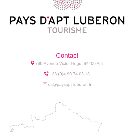
Contact
788 Avenue Victor Hugo, 84400 Apt
+33 (0)4 90 74 03 18
oti@paysapt-luberon.fr