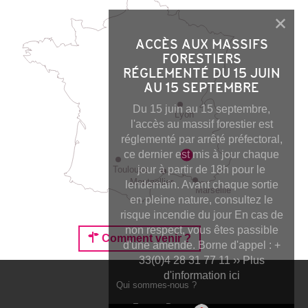
ACCÈS AUX MASSIFS
FORESTIERS
RÉGLEMENTÉ DU 15 JUIN
AU 15 SEPTEMBRE
Du 15 juin au 15 septembre,
Lyon
l'accès au massif forestier est
réglementé par arrêté préfectoral,
ce dernier est mis à jour chaque
jour à partir de 18h pour le
Toulouse
Montpellier
lendemain. Avant chaque sortie
Marseille
en pleine nature, consultez le
risque incendie du jour En cas de
non respect, vous êtes passible
Comment venir ?
d'une amende. Borne d'appel : +
33(0)4 28 31 77 11 ›› Plus
d'information ici
Qui sommes-nous ?
Espace Pro