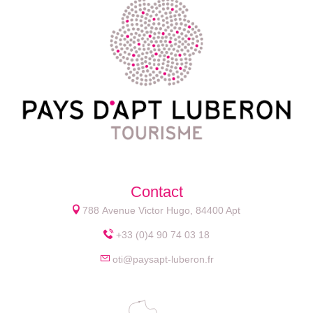
Contact
788 Avenue Victor Hugo, 84400 Apt
+33 (0)4 90 74 03 18
oti@paysapt-luberon.fr