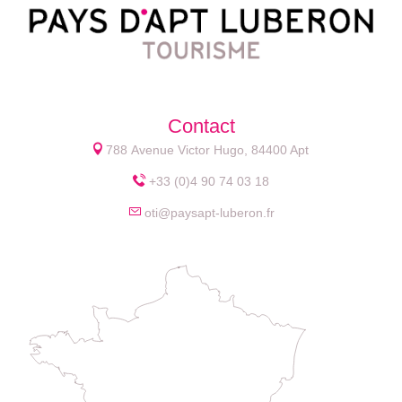
Contact
788 Avenue Victor Hugo, 84400 Apt
+33 (0)4 90 74 03 18
oti@paysapt-luberon.fr