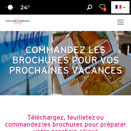
24
°
0
Togg
navig
COMMANDEZ LES
BROCHURES POUR VOS
PROCHAINES VACANCES
Téléchargez, feuilletez ou
commandez les brochures pour préparer