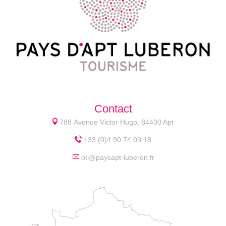
Contact
788 Avenue Victor Hugo, 84400 Apt
+33 (0)4 90 74 03 18
oti@paysapt-luberon.fr