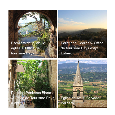
Escaliers de la Vieille
Forêt des Cèdres © Office
église © Office de
de tourisme Pays d'Apt
tourisme Pays...
Luberon
Rue des Pénitents Blancs
© Office de Tourisme Pays
Eglise neuve © Salvador
d'Apt...
Barbera