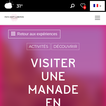
31
°
0
Togg
navig
Retour aux expériences
ACTIVITÉS
DÉCOUVRIR
VISITER
UNE
MANADE
EN