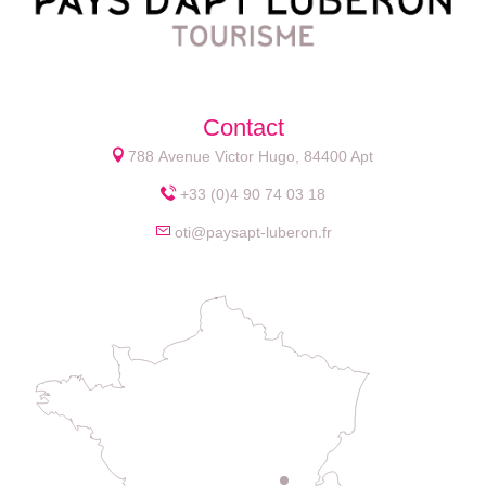
Contact
788 Avenue Victor Hugo, 84400 Apt
+33 (0)4 90 74 03 18
oti@paysapt-luberon.fr