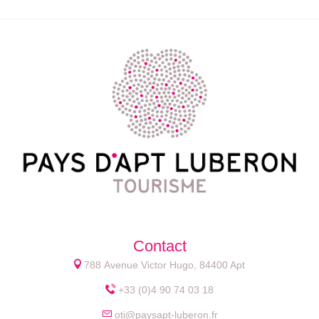
Contact
788 Avenue Victor Hugo, 84400 Apt
+33 (0)4 90 74 03 18
oti@paysapt-luberon.fr