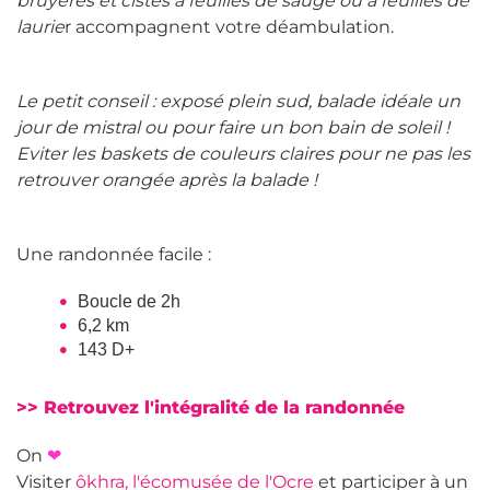
bruyères et cistes à feuilles de sauge ou à feuilles de
laurie
r accompagnent votre déambulation.
Le petit conseil : exposé plein sud, balade idéale un
jour de mistral ou pour faire un bon bain de soleil !
Eviter les baskets de couleurs claires pour ne pas les
retrouver orangée après la balade !
Une randonnée facile :
Boucle de 2h
6,2 km
143 D+
>> Retrouvez l'intégralité de la randonnée
On
❤
Visiter
ôkhra, l'écomusée de l'Ocre
et participer à un