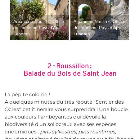
Amandine Naulin © Office
Amandine Naulin © Office
de Tourisme Pays d'Apt
de Tourisme Pays d'Apt
Luberon
Luberon
2 - Roussillon :
Balade du Bois de Saint Jean
La pépite colorée !
A quelques minutes du très réputé "Sentier des
Ocres", cet itinéraire vous surprendra ! Une boucle
aux couleurs flamboyantes qui dévoile la
biodiversité d'un sol ocreux avec ses espèces
endémiques :
pins sylvestres, pins maritimes,