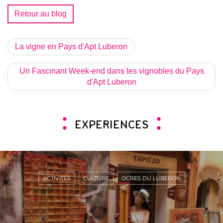
Retour au blog
La vigne en Pays d'Apt Luberon
Un Fascinant Week-end dans les vignobles du Pays
d'Apt Luberon
EXPERIENCES
ACTIVITÉS
CULTURE
OCRES DU LUBERON