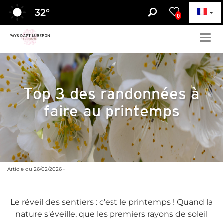
32
°
0
Togg
navig
Top 3 des randonnées à
faire au printemps
Article du 26/02/2026 •
Le réveil des sentiers : c'est le printemps ! Quand la
nature s'éveille, que les premiers rayons de soleil