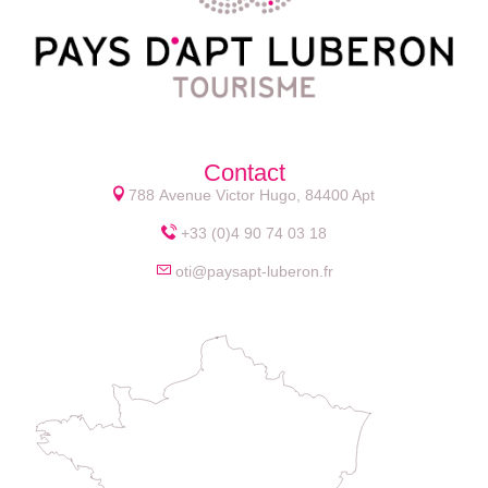
Contact
788 Avenue Victor Hugo, 84400 Apt
+33 (0)4 90 74 03 18
oti@paysapt-luberon.fr