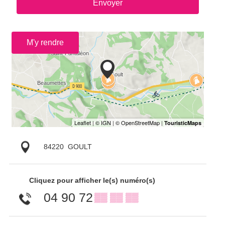
Envoyer
M'y rendre
84220
GOULT
Cliquez pour afficher le(s) numéro(s)
04 90 72
▒▒ ▒▒ ▒▒