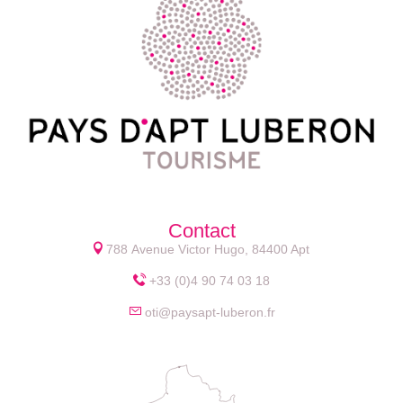
Contact
788 Avenue Victor Hugo, 84400 Apt
+33 (0)4 90 74 03 18
oti@paysapt-luberon.fr