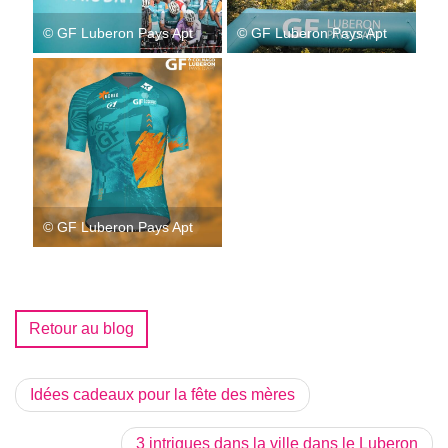
© GF Luberon Pays Apt
© GF Luberon Pays Apt
© GF Luberon Pays Apt
Retour au blog
Idées cadeaux pour la fête des mères
3 intrigues dans la ville dans le Luberon