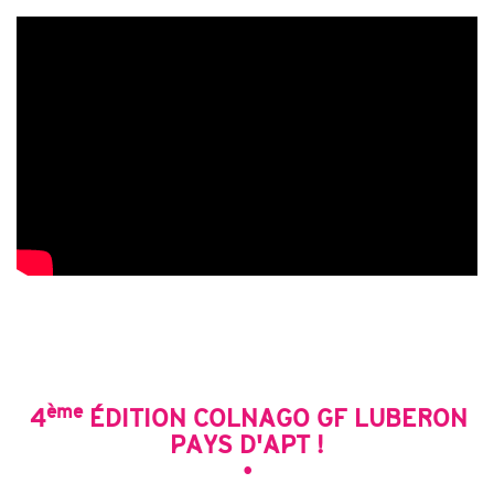
ème
4
ÉDITION COLNAGO GF LUBERON
PAYS D'APT !
•