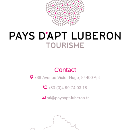
Contact
788 Avenue Victor Hugo, 84400 Apt
+33 (0)4 90 74 03 18
oti@paysapt-luberon.fr