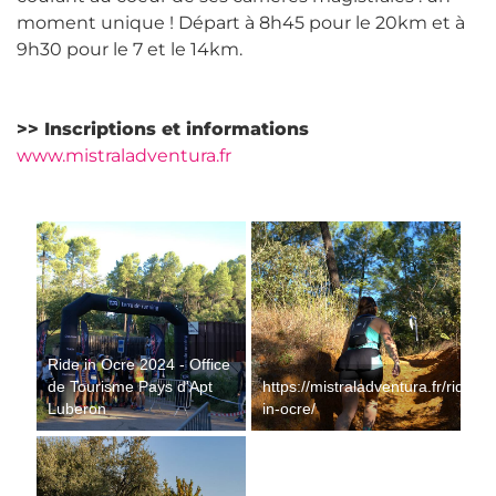
moment unique ! Départ à 8h45 pour le 20km et à
9h30 pour le 7 et le 14km.
>> Inscriptions et informations
www.mistraladventura.fr
Ride in Ocre 2024 - Office
de Tourisme Pays d'Apt
https://mistraladventura.fr/ride-
Luberon
in-ocre/