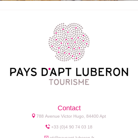
Contact
788 Avenue Victor Hugo, 84400 Apt
+33 (0)4 90 74 03 18
oti@paysapt-luberon.fr