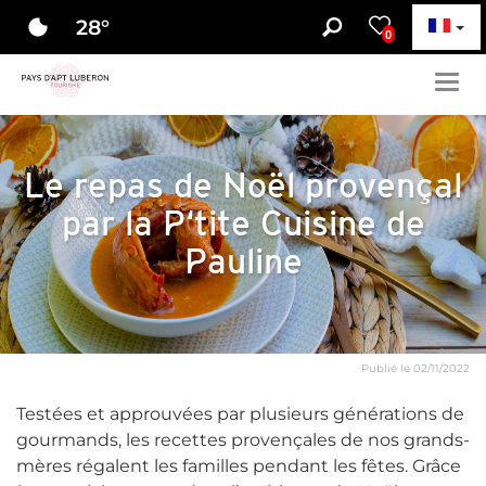
28
°
0
Togg
navig
Le repas de Noël provençal
par la P‘tite Cuisine de
Pauline
Publié le 02/11/2022
Testées et approuvées par plusieurs générations de
gourmands, les recettes provençales de nos grands-
mères régalent les familles pendant les fêtes. Grâce