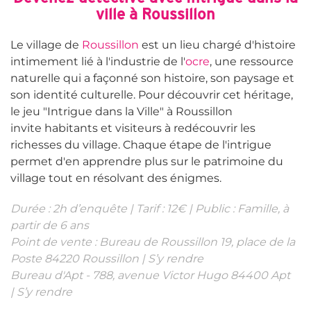
ville à Roussillon
Le village de
Roussillon
est un lieu chargé d'histoire
intimement lié à l'industrie de l'
ocre
, une ressource
naturelle qui a façonné son histoire, son paysage et
son identité culturelle. Pour découvrir cet héritage,
le jeu "Intrigue dans la Ville" à Roussillon
invite habitants et visiteurs à redécouvrir les
richesses du village. Chaque étape de l'intrigue
permet d'en apprendre plus sur le patrimoine du
village tout en résolvant des énigmes.
Durée : 2h d’enquête | Tarif : 12€ | Public : Famille, à
partir de 6 ans
Point de vente : Bureau de Roussillon 19, place de la
Poste 84220 Roussillon |
S’y rendre
Bureau d'Apt - 788, avenue Victor Hugo 84400 Apt
|
S’y rendre