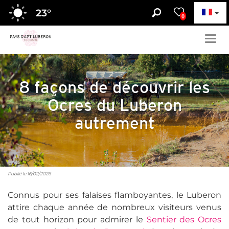
23
°
0
Togg
navig
8 façons de découvrir les
Ocres du Luberon
autrement
Publié le 16/02/2026
Connus pour ses falaises flamboyantes, le Luberon
attire chaque année de nombreux visiteurs venus
de tout horizon pour admirer le
Sentier des Ocres