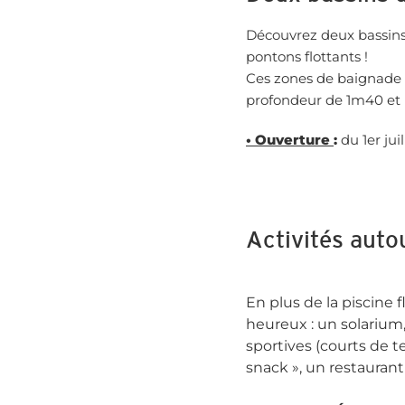
Découvrez deux bassins p
pontons flottants !
Ces zones de baignade s
profondeur de 1m40 et l
• Ouverture
:
du 1er jui
Activités auto
En plus de la piscine
heureux : un solarium,
sportives (courts de t
snack », un restaurant