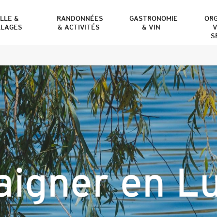
ILLE &
RANDONNÉES
GASTRONOMIE
OR
LLAGES
& ACTIVITÉS
& VIN
V
S
aigner en L