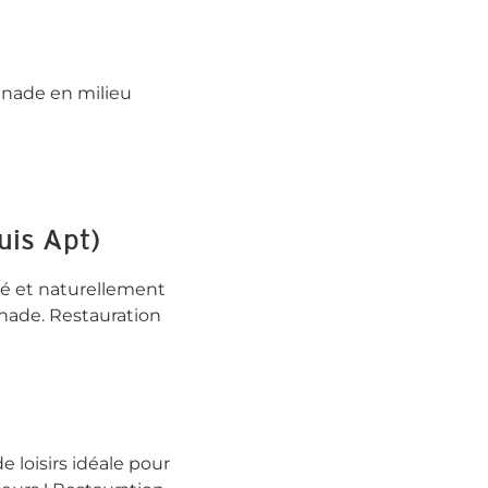
d'Apt Luberon
gnade en milieu
uis Apt)
é et naturellement
gnade. Restauration
 loisirs idéale pour