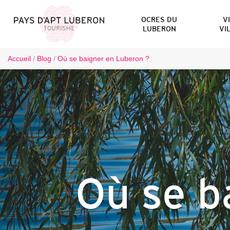
OCRES DU
V
LUBERON
VI
Accueil
/
Blog
/
Où se baigner en Luberon ?
Où se b