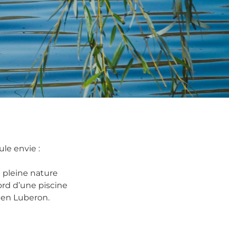
Activités
En couple
en famille
avec des amis
en solo
ule envie :
 pleine nature
rd d’une piscine
r en Luberon.