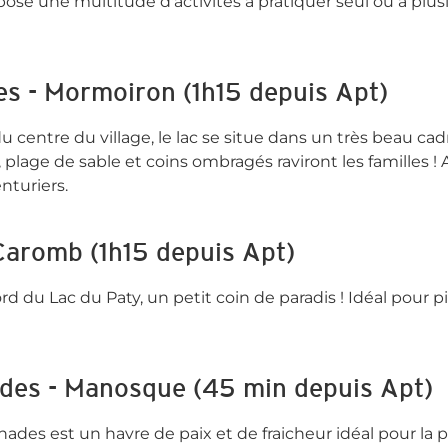
opose une multitude d'activités à pratiquer seul ou à plus
es - Mormoiron (1h15 depuis Apt)
centre du village, le lac se situe dans un très beau cad
plage de sable et coins ombragés raviront les familles !
nturiers.
Caromb (1h15 depuis Apt)
rd du Lac du Paty, un petit coin de paradis ! Idéal pour 
des - Manosque (45 min depuis Apt)
ades est un havre de paix et de fraicheur idéal pour la p