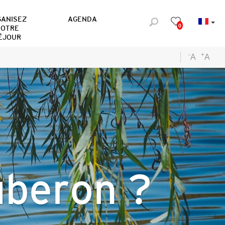
GANISEZ
AGENDA
0
OTRE
ÉJOUR
-
+
A
A
uberon ?