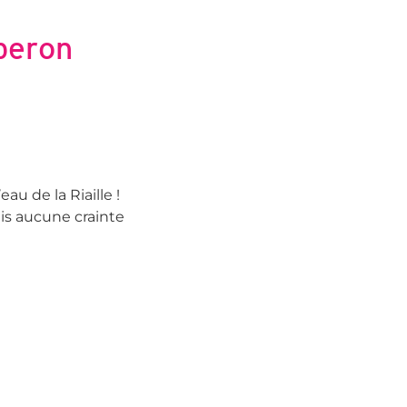
beron
au de la Riaille !
ais aucune crainte