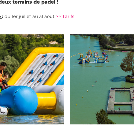
ux terrains de padel !
e
:
du 1er juillet au 31 août
>> Tarifs
 Office de Tourisme Pays d'Apt
Plan d'eau d'Apt © Office de To