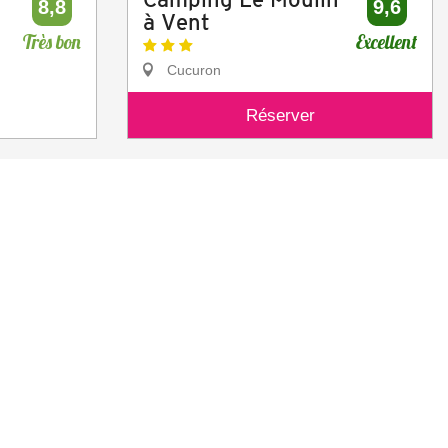
8,8
9,6
à Vent
Très bon
Excellent
Cucuron
Réserver