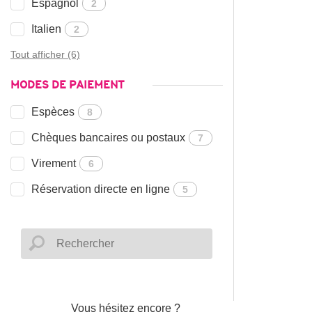
Espagnol
2
Italien
2
Tout afficher (6)
MODES DE PAIEMENT
Espèces
8
Chèques bancaires ou postaux
7
Virement
6
Réservation directe en ligne
5
Vous hésitez encore ?