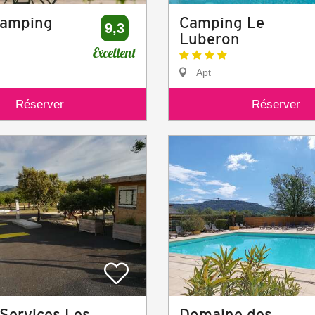
camping
Camping Le
9,3
Luberon
Excellent
Apt
Réserver
Réserver
 Services Les
Domaine des