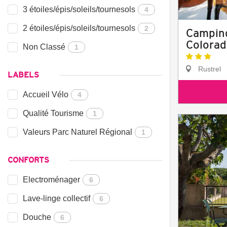
3 étoiles/épis/soleils/tournesols
4
2 étoiles/épis/soleils/tournesols
2
Campin
Colora
Non Classé
1
Rustrel
LABELS
Accueil Vélo
4
Qualité Tourisme
1
Valeurs Parc Naturel Régional
1
CONFORTS
Electroménager
6
Lave-linge collectif
6
Douche
6