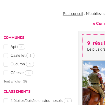
Petit conseil
: N'oubliez s
›› Con
COMMUNES
9
résul
Apt
2
Le plus gr
Castellet
1
Cucuron
1
Céreste
1
Tout afficher (8)
CLASSEMENTS
4 étoiles/épis/soleils/tournesols
1