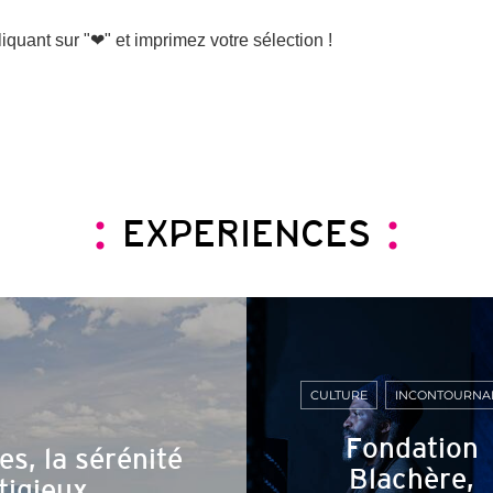
quant sur "❤" et imprimez votre sélection !
EXPERIENCES
CULTURE
INCONTOURNA
Fondation
s, la sérénité
Blachère,
tigieux