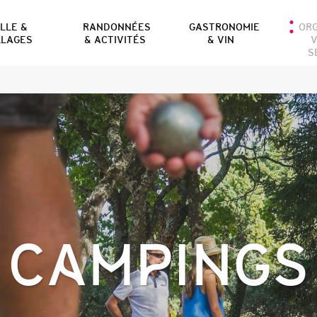
ILLE &
RANDONNÉES
GASTRONOMIE
OR
LLAGES
& ACTIVITÉS
& VIN
V
S
CAMPINGS