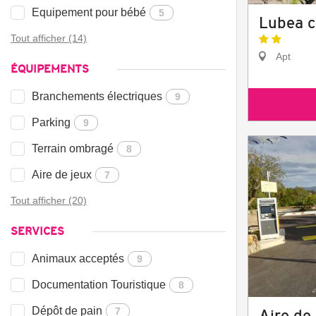
Equipement pour bébé
5
Lubea 
Tout afficher (14)
Apt
ÉQUIPEMENTS
Branchements électriques
9
Parking
9
Terrain ombragé
8
Aire de jeux
7
Tout afficher (20)
SERVICES
Animaux acceptés
9
Documentation Touristique
8
Dépôt de pain
7
Aire de