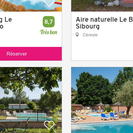
g Le
Aire naturelle Le 
8,7
do
Sibourg
Très bon
Céreste
Réserver