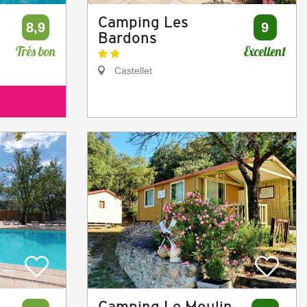
Camping Les
8,9
9
Bardons
Très bon
Excellent
Castellet
Camping Le Moulin