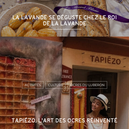
LA LAVANDE SE DÉGUSTE CHEZ LE ROI
DE LA LAVANDE
ACTIVITÉS
CULTURE
OCRES DU LUBERON
TAPIÉZO, L'ART DES OCRES RÉINVENTÉ