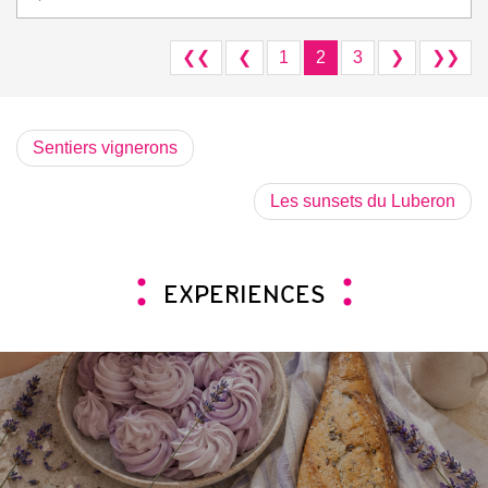
❮❮
❮
1
2
3
❯
❯❯
Sentiers vignerons
Les sunsets du Luberon
EXPERIENCES