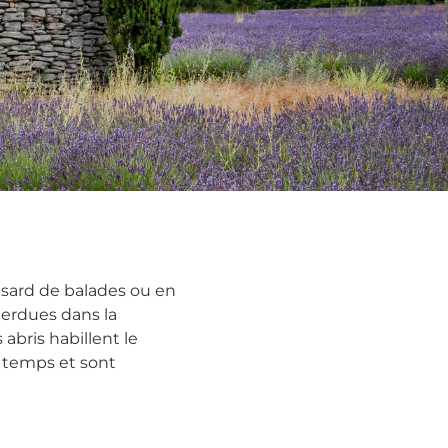
Activités
Culture
Patrimoine
Randonnées
en famille
asard de balades ou en
perdues dans la
 abris habillent le
u temps et sont