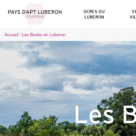
OCRES DU
V
LUBERON
VI
Accueil
/
Les Bories en Luberon
Les B