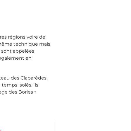
es régions voire de
a même technique mais
 sont appelées
 également en
ateau des Claparèdes,
 temps isolés. Ils
age des Bories »