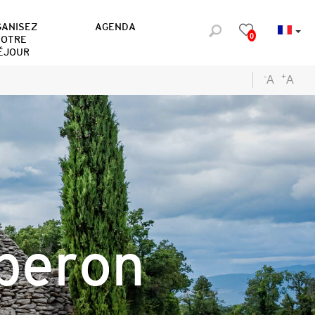
GANISEZ
AGENDA
0
OTRE
ÉJOUR
-
+
A
A
uberon