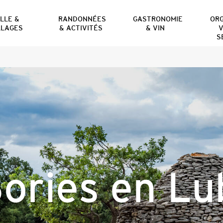
ILLE &
RANDONNÉES
GASTRONOMIE
OR
LLAGES
& ACTIVITÉS
& VIN
V
S
ories en L