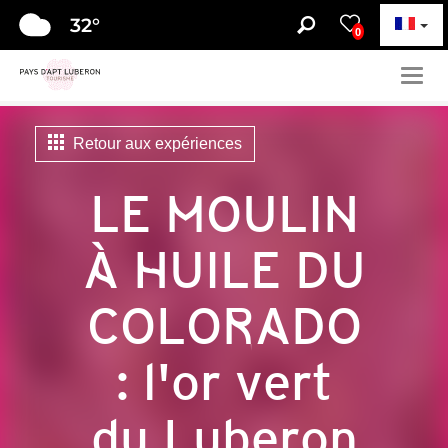
32
°
0
Togg
navig
Retour aux expériences
LE MOULIN
À HUILE DU
COLORADO
: l'or vert
du Luberon