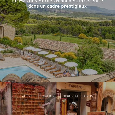
Le Mas des Herbes Blanches, la sérénité
dans un cadre prestigieux
ACTIVITÉS
CULTURE
OCRES DU LUBERON