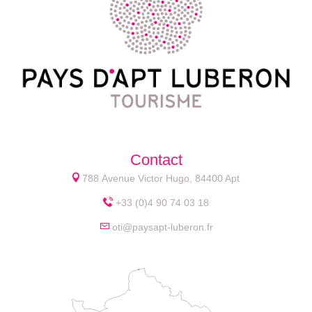
Contact
788 Avenue Victor Hugo, 84400 Apt
+33 (0)4 90 74 03 18
oti@paysapt-luberon.fr