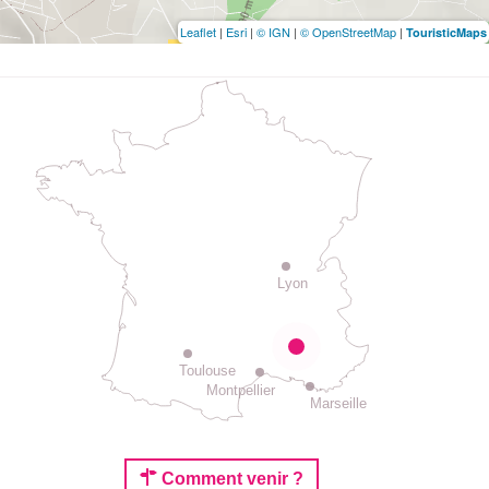
Leaflet
|
Esri
|
© IGN
|
© OpenStreetMap
|
TouristicMaps
Lyon
Toulouse
Montpellier
Marseille
Comment venir ?