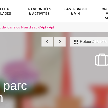
ILLE &
RANDONNÉES
GASTRONOMIE
OR
LLAGES
& ACTIVITÉS
& VIN
V
S
 de loisirs du Plan d'eau d'Apt - Apt
Retour à la liste
 parc
n