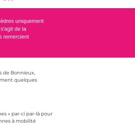
 Cèdres uniquement
 s'agit de la
s remercient
s de Bonnieux,
lement quelques
nes » par-ci par-là pour
onnes à mobilité