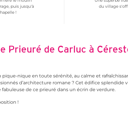
rrière le moulin
Une superbe vue 
rage, puis jusqu'à
du village s'off
chapelle !
e Prieuré de Carluc à Céres
n pique-nique en toute sérénité, au calme et rafraîchissan
ssionnés d’architecture romane ? Cet édifice splendide v
e fabuleuse de ce prieuré dans un écrin de verdure.
osition !