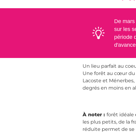
De mars 
sur les se
période d
d'avance 
Un lieu parfait au coeu
Une forêt au cœur du
Lacoste et Ménerbes,
degrés en moins en all
À noter :
forêt idéale
les plus petits, de la
réduite permet de se 