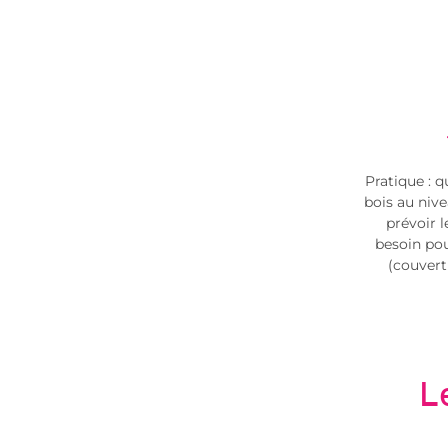
Pratique : q
bois au niv
prévoir l
besoin pou
(couvert
L