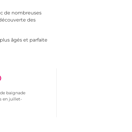
avec de nombreuses
 découverte des
lus âgés et parfaite
 de baignade
 en juillet-
t