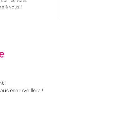
sur les toits
re à vous !
te
t !
ous émerveillera !