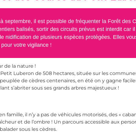
à septembre, il est possible de fréquenter la Forêt des
ntiers balisés, sortir des circuits prévus est interdit car il
e nidification de plusieurs espèces protégées. Elles vou
pour votre vigilance !
r de la nature !
 Petit Luberon de 508 hectares, située sur les commune
 peuplée de cèdres centenaires, en été on y gagne faci
ant s’abriter sous ses grands arbres majestueux !
 en famille, il n’y a pas de véhicules motorisés, des « caba
 fraîcheur et de l’ombre ! Un parcours accessible aux pers
balader sous les cèdres.