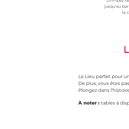
Grimpez de
jusqu'au bar
la 
L
Le Lieu parfait pour u
De plus, vous êtes pa
Plongez dans l’histoir
À noter :
tables à disp