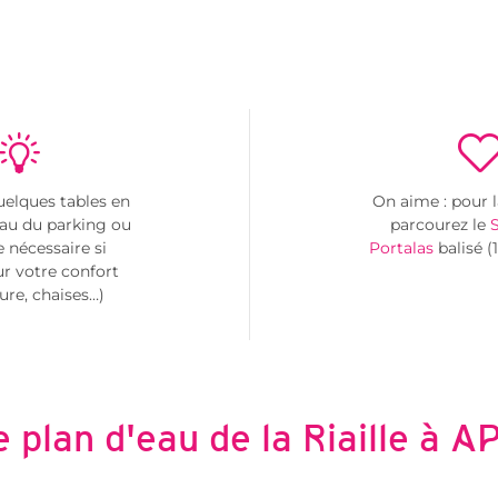
uelques tables en
On aime : pour l
eau du parking ou
parcourez le
S
e nécessaire si
Portalas
balisé (
r votre confort
ure, chaises…)
e plan d'eau de la Riaille à A