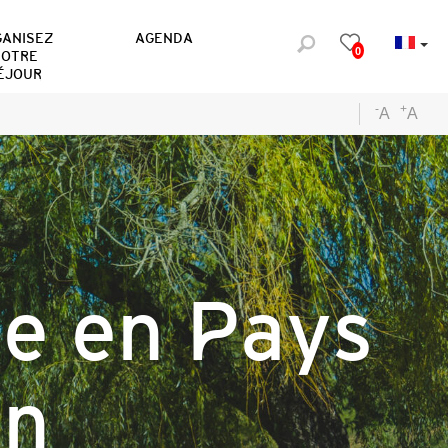
GANISEZ
AGENDA
0
OTRE
ÉJOUR
-
+
A
A
ue en Pays
on