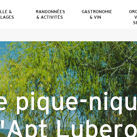
ILLE &
RANDONNÉES
GASTRONOMIE
OR
LLAGES
& ACTIVITÉS
& VIN
V
S
e pique-niq
'Apt Luber