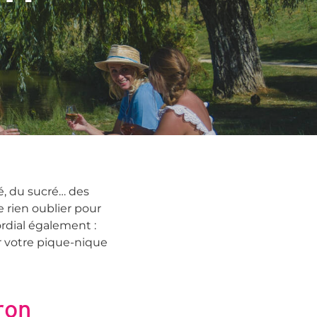
Randonnées
Vins & Terroir
En couple
en famille
avec des amis
lé, du sucré… des
 rien oublier pour
rdial également :
r votre pique-nique
ron