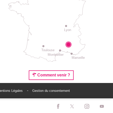
Lyon
Toulouse
Montpellier
Marseille
Comment venir ?
entions Légales
Gestion du consentement