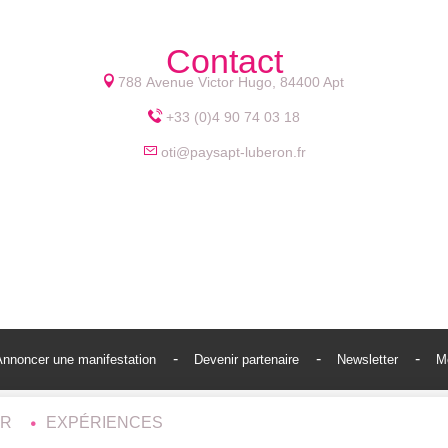
Contact
788 Avenue Victor Hugo, 84400 Apt
+33 (0)4 90 74 03 18
oti@paysapt-luberon.fr
Annoncer une manifestation
Devenir partenaire
Newsletter
M
ER
EXPÉRIENCES