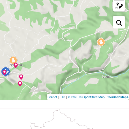
Leaflet
|
Esri
|
© IGN
|
© OpenStreetMap
|
TouristicMaps