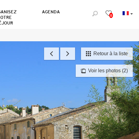
GANISEZ
AGENDA
0
OTRE
ÉJOUR
Retour à la liste
Voir les photos (2)