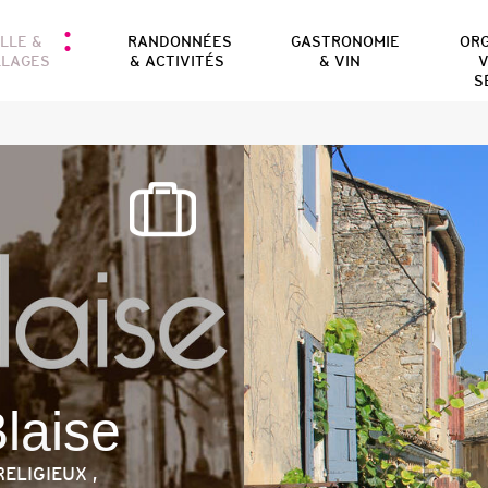
ILLE &
RANDONNÉES
GASTRONOMIE
OR
LLAGES
& ACTIVITÉS
& VIN
V
S
laise
ELIGIEUX ,