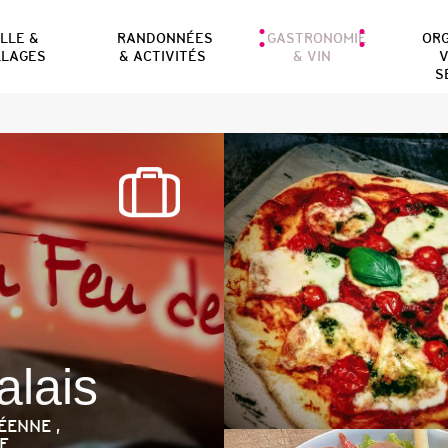
ILLE &
RANDONNÉES
GASTRONOMIE
OR
LLAGES
& ACTIVITÉS
& VIN
V
S
alais
ÉENNE ,
NE