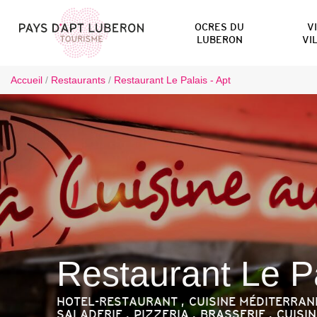
OCRES DU
V
LUBERON
VI
Accueil
/
Restaurants
/
Restaurant Le Palais - Apt
Restaurant Le P
HOTEL-RESTAURANT , CUISINE MÉDITERRAN
SALADERIE , PIZZERIA , BRASSERIE , CUISI