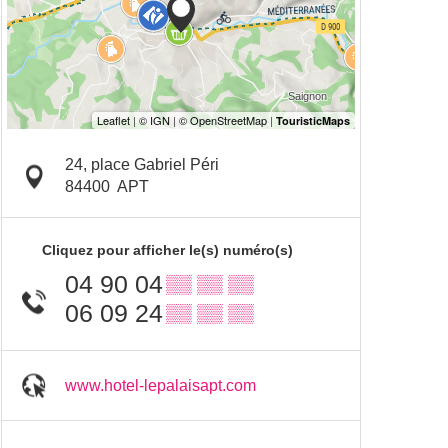
24, place Gabriel Péri
84400
APT
Cliquez pour afficher le(s) numéro(s)
04 90 04
▒▒ ▒▒ ▒▒
06 09 24
▒▒ ▒▒ ▒▒
www.hotel-lepalaisapt.com