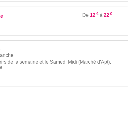
€
€
De
12
à
22
te
6
manche
oirs de la semaine et le Samedi Midi (Marché d'Apt),
e