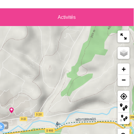
Activités
+
−