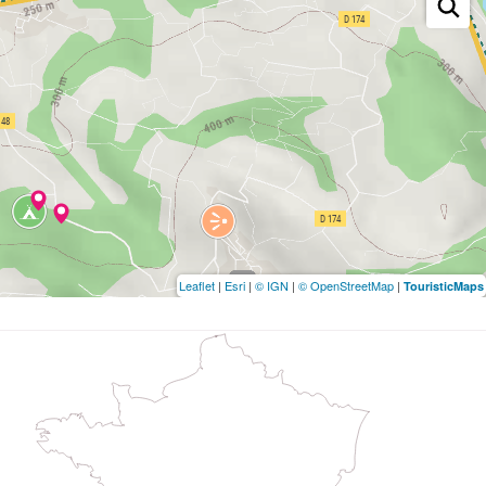
Leaflet
|
Esri
|
© IGN
|
© OpenStreetMap
|
TouristicMaps