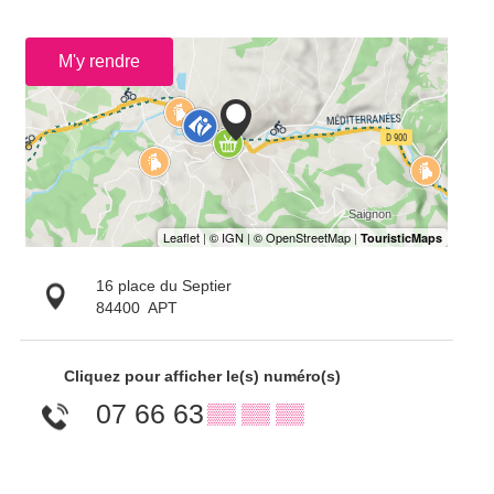
M'y rendre
16 place du Septier
84400
APT
Cliquez pour afficher le(s) numéro(s)
07 66 63
▒▒ ▒▒ ▒▒