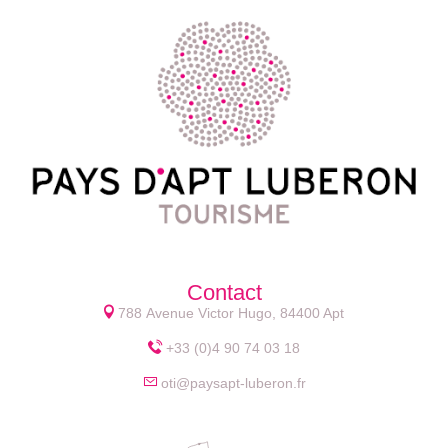
Contact
788 Avenue Victor Hugo, 84400 Apt
+33 (0)4 90 74 03 18
oti@paysapt-luberon.fr