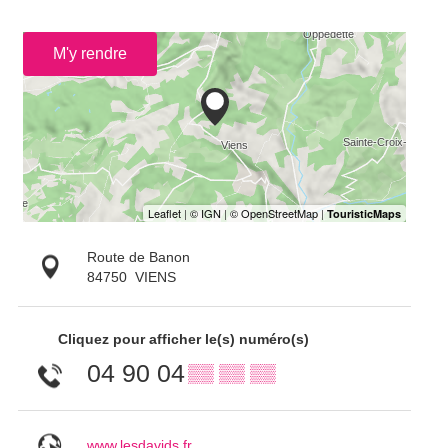
M'y rendre
Route de Banon
84750
VIENS
Cliquez pour afficher le(s) numéro(s)
04 90 04
▒▒ ▒▒ ▒▒
www.lesdavids.fr