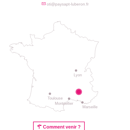
oti@paysapt-luberon.fr
Lyon
Toulouse
Montpellier
Marseille
Comment venir ?