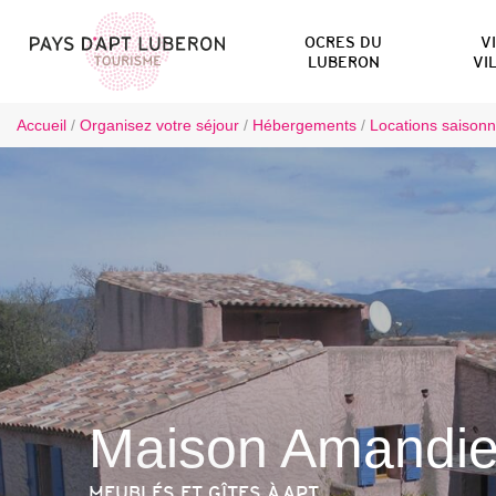
OCRES DU
V
LUBERON
VI
Accueil
/
Organisez votre séjour
/
Hébergements
/
Locations saisonn
Maison Amandie
MEUBLÉS ET GÎTES
À APT