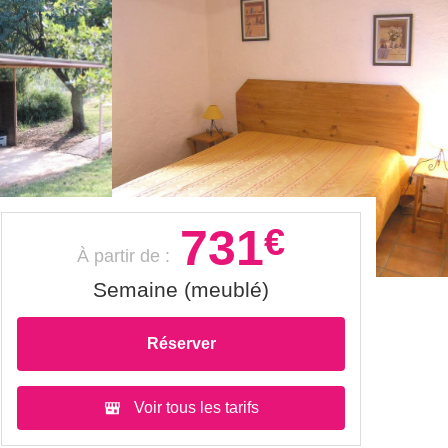
731
€
À partir de :
Semaine (meublé)
Réserver
Voir tous les tarifs