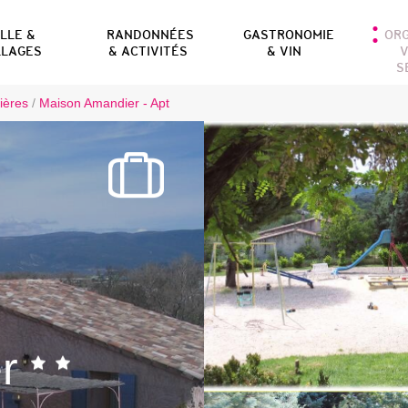
ILLE &
RANDONNÉES
GASTRONOMIE
OR
LLAGES
& ACTIVITÉS
& VIN
V
S
ières
/
Maison Amandier - Apt
r