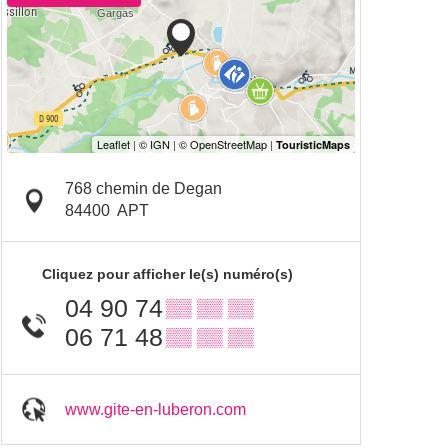
768 chemin de Degan
84400
APT
Cliquez pour afficher le(s) numéro(s)
04 90 74
▒▒ ▒▒ ▒▒
06 71 48
▒▒ ▒▒ ▒▒
www.gite-en-luberon.com