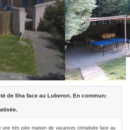
té de 5ha face au Luberon. En commun:
atisée.
 une très jolie maison de vacances climatisée face au