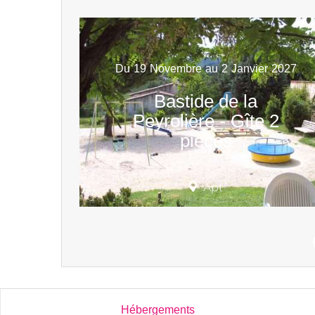
Du
19
Novembre
au
2
Janvier
2027
Bastide de la
Peyrolière - Gîte 2
pièces
Apt
Hébergements