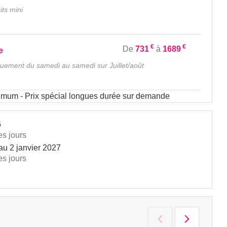
uits mini
€
€
De
731
à
1689
e
iquement du samedi au samedi sur Juillet/août
nimum - Prix spécial longues durée sur demande
6
es jours
au
2 janvier 2027
es jours