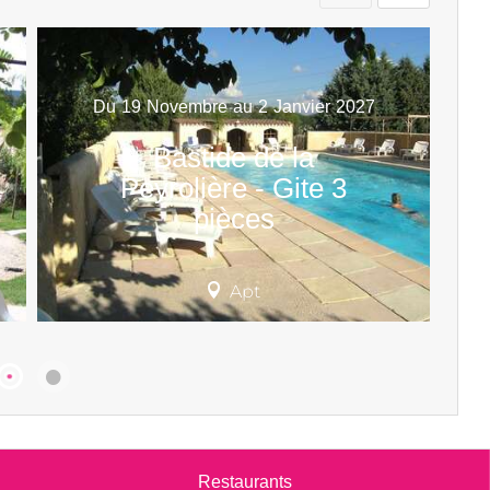
Du
19
Novembre
au
2
Janvier
2027
Bastide de la
Peyrolière - Gite 3
pièces
Apt
Restaurants