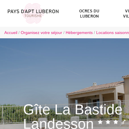
OCRES DU
V
LUBERON
VI
Accueil
/
Organisez votre séjour
/
Hébergements
/
Locations saisonn
Gîte La Bastide
Landesson