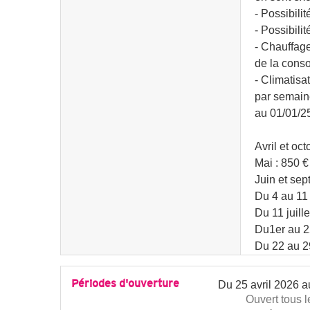
- Possibilité
- Possibilit
- Chauffage
de la cons
- Climatisa
par semaine,
au 01/01/25
Avril et oct
Mai : 850 €
Juin et sep
Du 4 au 11 j
Du 11 juill
Du1er au 22
Du 22 au 29
Périodes d'ouverture
Du
25 avril 2026
a
Ouvert
tous l