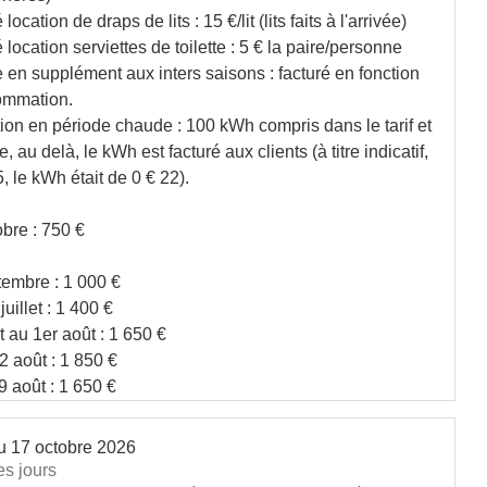
 location de draps de lits : 15 €/lit (lits faits à l'arrivée)
é location serviettes de toilette : 5 € la paire/personne
 en supplément aux inters saisons : facturé en fonction
ommation.
tion en période chaude : 100 kWh compris dans le tarif et
 au delà, le kWh est facturé aux clients (à titre indicatif,
, le kWh était de 0 € 22).
obre : 750 €
tembre : 1 000 €
uillet : 1 400 €
et au 1er août : 1 650 €
 août : 1 850 €
 août : 1 650 €
u
17 octobre 2026
es jours