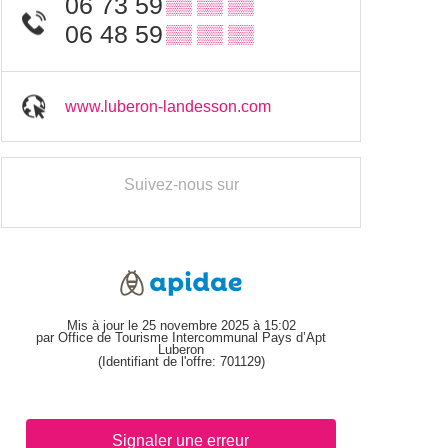
06 73 59
▒▒ ▒▒ ▒▒
06 48 59
▒▒ ▒▒ ▒▒
www.luberon-landesson.com
Suivez-nous sur
Mis à jour le 25 novembre 2025 à 15:02
par Office de Tourisme Intercommunal Pays d’Apt
Luberon
(Identifiant de l'offre:
701129
)
Signaler une erreur