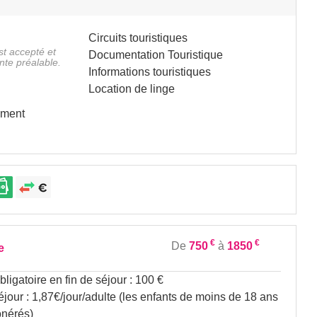
Circuits touristiques
st accepté et
Documentation Touristique
te préalable.
Informations touristiques
Location de linge
ément
€
€
De
750
à
1850
e
ligatoire en fin de séjour : 100 €
éjour : 1,87€/jour/adulte (les enfants de moins de 18 ans
onérés)