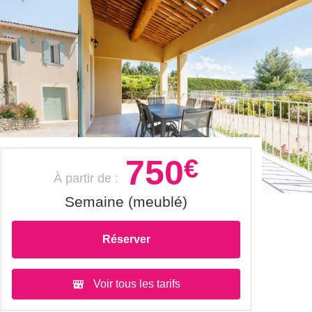
750
€
À partir de :
Semaine (meublé)
Réserver
Voir tous les tarifs