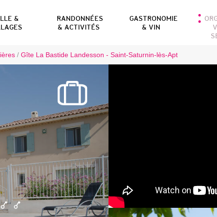
ILLE &
RANDONNÉES
GASTRONOMIE
OR
LLAGES
& ACTIVITÉS
& VIN
V
S
ières
/
Gîte La Bastide Landesson - Saint-Saturnin-lès-Apt