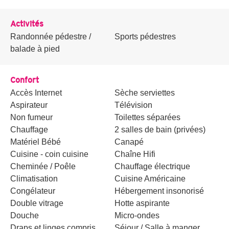
Activités
Randonnée pédestre /
Sports pédestres
balade à pied
Confort
Accès Internet
Sèche serviettes
Aspirateur
Télévision
Non fumeur
Toilettes séparées
Chauffage
2 salles de bain (privées)
Matériel Bébé
Canapé
Cuisine - coin cuisine
Chaîne Hifi
Cheminée / Poêle
Chauffage électrique
Climatisation
Cuisine Américaine
Congélateur
Hébergement insonorisé
Double vitrage
Hotte aspirante
Douche
Micro-ondes
Draps et linges compris
Séjour / Salle à manger