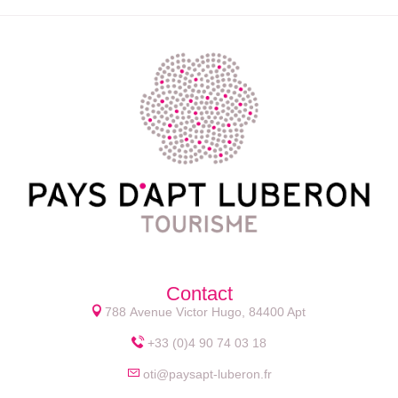
Contact
788 Avenue Victor Hugo, 84400 Apt
+33 (0)4 90 74 03 18
oti@paysapt-luberon.fr