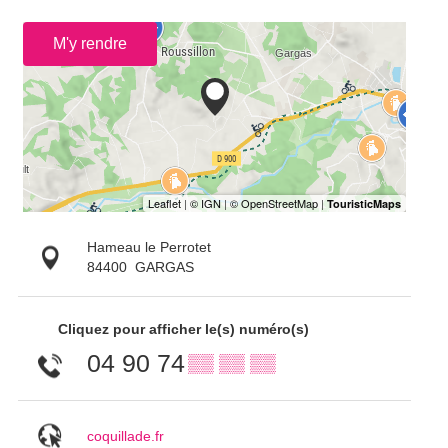
M'y rendre
Hameau le Perrotet
84400
GARGAS
Cliquez pour afficher le(s) numéro(s)
04 90 74
▒▒ ▒▒ ▒▒
coquillade.fr