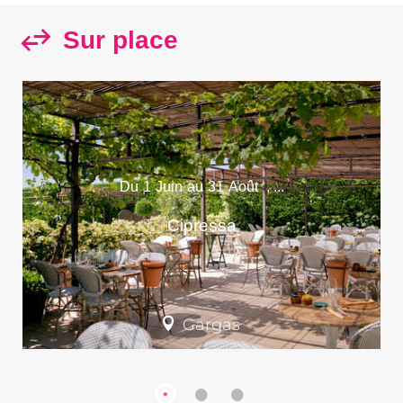
Sur place
Du
1
Juin
au
31
Août
,
...
Cipressa
Gargas