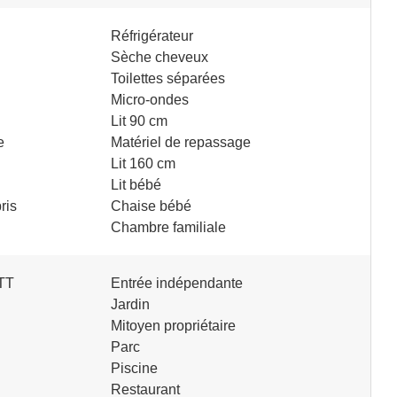
Réfrigérateur
Sèche cheveux
Toilettes séparées
Micro-ondes
Lit 90 cm
e
Matériel de repassage
Lit 160 cm
Lit bébé
ris
Chaise bébé
Chambre familiale
VTT
Entrée indépendante
Jardin
Mitoyen propriétaire
Parc
Piscine
Restaurant