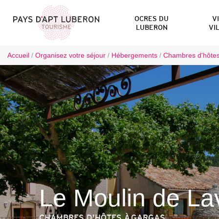
OCRES DU
V
LUBERON
VI
Accueil
/
Organisez votre séjour
/
Hébergements
/
Chambres d'hôte
Le Moulin de La
CHAMBRES D'HÔTES
À GARGAS