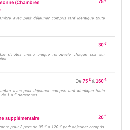
€
75
rsonne (Chambres
)
ambre avec petit déjeuner compris tarif identique toute
e
€
30
ble d'hôtes menu unique renouvelé chaque soir sur
ation
€
€
De
75
à
160
ambre avec petit déjeuner compris tarif identique toute
e de 1 à 5 personnes
€
20
e supplémentaire
ambre pour 2 pers de 95 € à 120 € petit déjeuner compris.