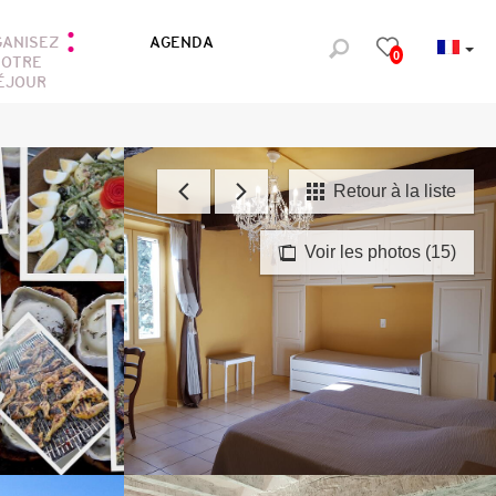
GANISEZ
AGENDA
0
OTRE
ÉJOUR
Retour à la liste
Voir les photos (15)