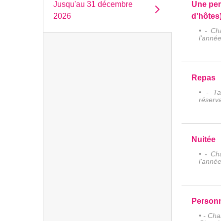
Jusqu'au
31 décembre
Une pe
2026
d'hôtes
• - Ch
l'anné
Repas
• - Ta
réserv
Nuitée
• - Ch
l'anné
Personn
• - Ch