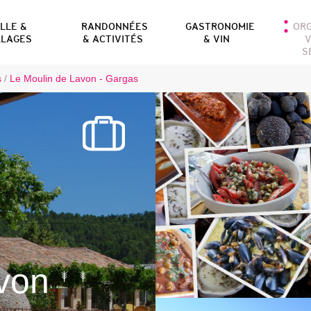
ILLE &
RANDONNÉES
GASTRONOMIE
OR
LLAGES
& ACTIVITÉS
& VIN
V
S
s
/
Le Moulin de Lavon - Gargas
von