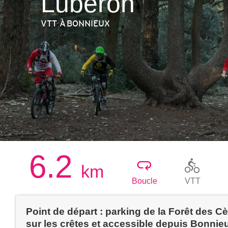
Luberon
VTT
À BONNIEUX
6.2
km
Boucle
VTT
Point de départ : parking de la Forêt des C
sur les crêtes et accessible depuis Bonnieu