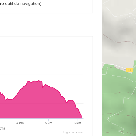
e outil de navigation)
4 km
5 km
6 km
km)
Highcharts.com