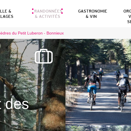
ILLE &
RANDONNÉES
GASTRONOMIE
OR
LLAGES
& ACTIVITÉS
& VIN
V
S
cèdres du Petit Luberon - Bonnieux
t des