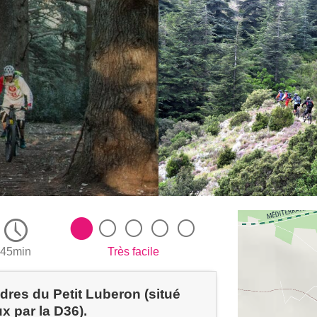
45min
Très facile
èdres du Petit Luberon (situé
x par la D36).