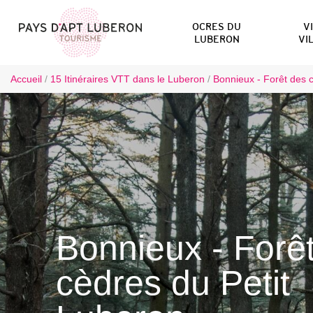
OCRES DU
V
LUBERON
VI
Accueil
/
15 Itinéraires VTT dans le Luberon
/
Bonnieux - Forêt des 
Bonnieux - Forê
cèdres du Petit