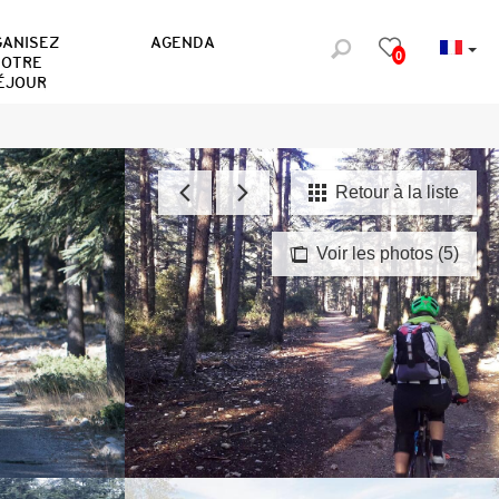
GANISEZ
AGENDA
0
OTRE
ÉJOUR
Retour à la liste
Voir les photos (5)