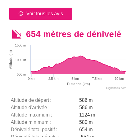
Voir tous les avis
654 mètres de dénivelé
1500 m
Altitude (m)
1000 m
500 m
0 km
2.5 km
5 km
7.5 km
10 km
Distance (km)
Highcharts.com
Altitude de départ :
586 m
Altitude d'arrivée :
586 m
Altitude maximum :
1124 m
Altitude minimum :
580 m
Dénivelé total positif :
654 m
Dénivelé total négatif :
-654 m