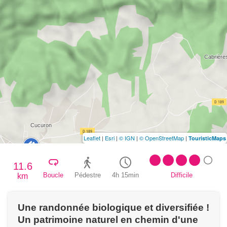
Leaflet
|
Esri
|
© IGN
|
© OpenStreetMap
|
TouristicMaps
11.6
Boucle
Pédestre
4h 15min
Difficile
km
Une randonnée biologique et diversifiée !
Un patrimoine naturel en chemin d'une