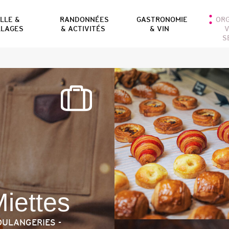
ILLE &
RANDONNÉES
GASTRONOMIE
OR
LLAGES
& ACTIVITÉS
& VIN
V
S
iettes
OULANGERIES -