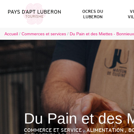
OCRES DU
V
LUBERON
VI
Accueil
/
Commerces et services
/
Du Pain et des Miettes - Bonnieux
Du Pain et des M
COMMERCE ET SERVICE , ALIMENTATION , B