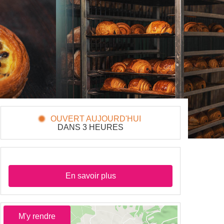
OUVERT AUJOURD'HUI
DANS 3 HEURES
En savoir plus
M'y rendre