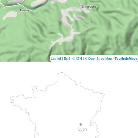
Leaflet
|
Esri
|
© IGN
|
© OpenStreetMap
|
TouristicMaps
Lyon