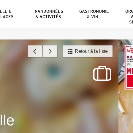
ILLE &
RANDONNÉES
GASTRONOMIE
OR
LLAGES
& ACTIVITÉS
& VIN
V
S
Retour à la liste
lle