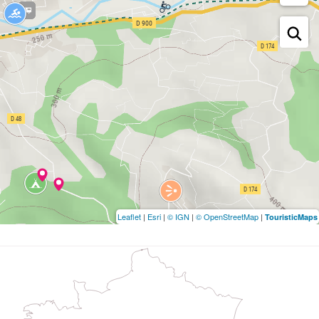
Leaflet
|
Esri
|
© IGN
|
© OpenStreetMap
|
TouristicMaps