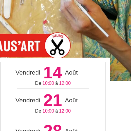
14
Vendredi
Août
De
10:00
à
12:00
21
Vendredi
Août
De
10:00
à
12:00
28
Vendredi
Août