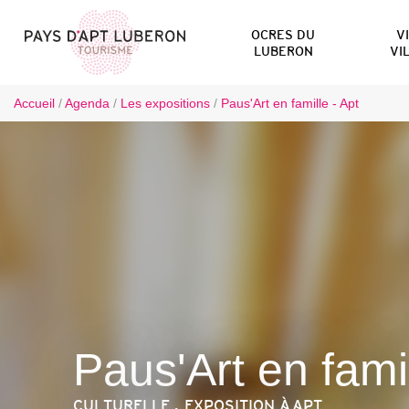
OCRES DU
V
LUBERON
VI
Accueil
/
Agenda
/
Les expositions
/
Paus'Art en famille - Apt
Paus'Art en fami
CULTURELLE , EXPOSITION
À APT