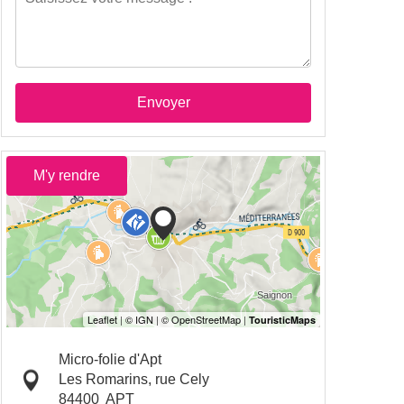
Envoyer
M'y rendre
Micro-folie d'Apt
Les Romarins, rue Cely
84400
APT