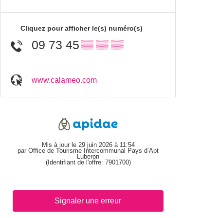
Cliquez pour afficher le(s) numéro(s)
09 73 45
▒▒ ▒▒ ▒▒
www.calameo.com
Mis à jour le 29 juin 2026 à 11:54
par Office de Tourisme Intercommunal Pays d’Apt
Luberon
(Identifiant de l'offre:
7901700
)
Signaler une erreur