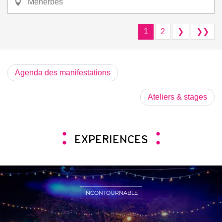
Ménerbes
1
2
❯
❯❯
Agenda des manifestations
Ateliers & stages
EXPERIENCES
INCONTOURNABLE