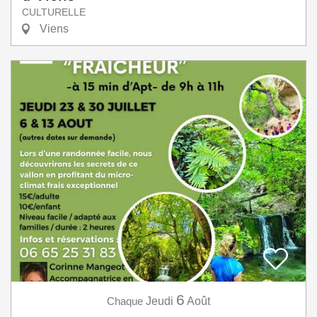
CULTURELLE
Viens
6
Chaque
Jeudi
Août