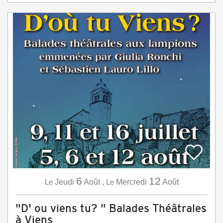
6
12
Le
Jeudi
Août
,
Le
Mercredi
Août
"D' ou viens tu? " Balades Théâtrales
à Viens