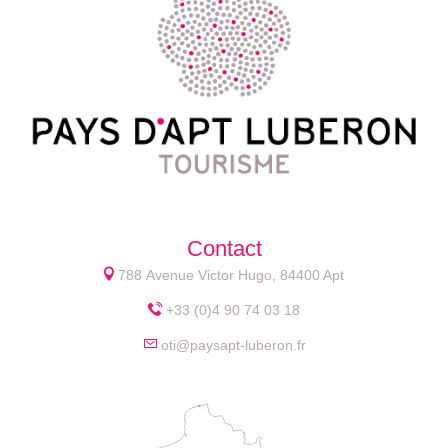
Contact
788 Avenue Victor Hugo, 84400 Apt
+33 (0)4 90 74 03 18
oti@paysapt-luberon.fr