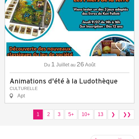
1
26
Du
Juillet
au
Août
Animations d'été à la Ludothèque
CULTURELLE
Apt
1
2
3
5+
10+
13
❯
❯❯