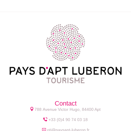
Contact
788 Avenue Victor Hugo, 84400 Apt
+33 (0)4 90 74 03 18
oti@paysapt-luberon.fr