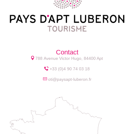
Contact
788 Avenue Victor Hugo, 84400 Apt
+33 (0)4 90 74 03 18
oti@paysapt-luberon.fr