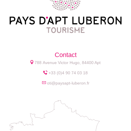
Contact
788 Avenue Victor Hugo, 84400 Apt
+33 (0)4 90 74 03 18
oti@paysapt-luberon.fr