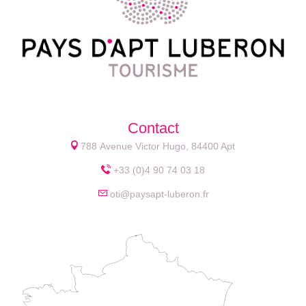
Contact
788 Avenue Victor Hugo, 84400 Apt
+33 (0)4 90 74 03 18
oti@paysapt-luberon.fr