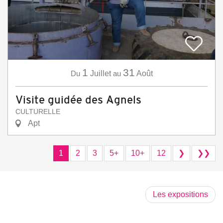
1
31
Du
Juillet
au
Août
Visite guidée des Agnels
CULTURELLE
Apt
1
2
3
5+
10+
12
❯
❯❯
Les expositions