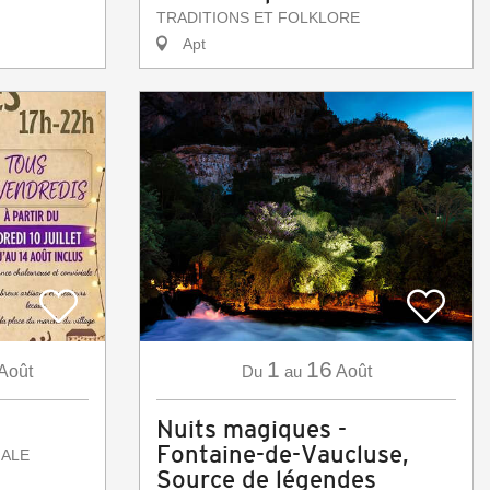
TRADITIONS ET FOLKLORE
Apt
1
16
Août
Du
au
Août
Nuits magiques -
Fontaine-de-Vaucluse,
IALE
Source de légendes