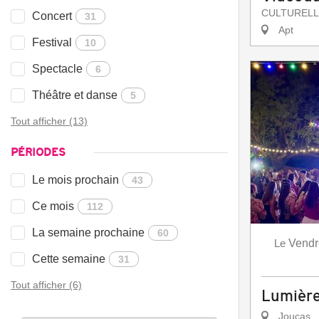
CULTURELL
Concert
31
Apt
Festival
10
Spectacle
6
Théâtre et danse
5
Tout afficher (13)
PÉRIODES
Le mois prochain
43
Ce mois
112
La semaine prochaine
60
Le
Vendr
Cette semaine
31
Tout afficher (6)
Lumière
Joucas