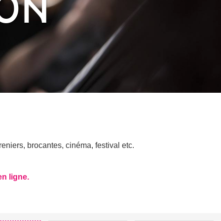
RON
niers, brocantes, cinéma, festival etc.
en ligne.