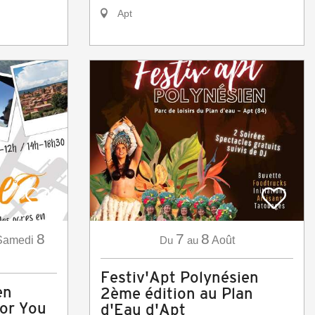
Apt
8
7
8
Samedi
Du
au
Août
Festiv'Apt Polynésien
en
2ème édition au Plan
For You
d'Eau d'Apt