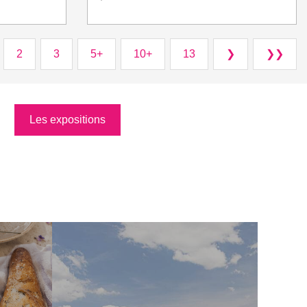
2
3
5+
10+
13
❯
❯❯
Les expositions