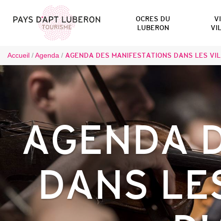
OCRES DU
V
LUBERON
VI
Accueil
/
Agenda
/
AGENDA DES MANIFESTATIONS DANS LES VIL
AGENDA D
DANS LE