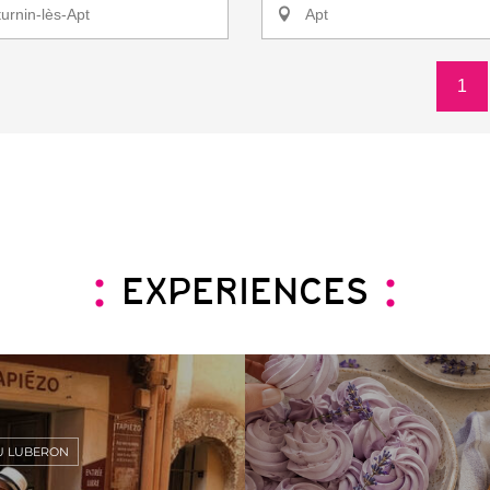
urnin-lès-Apt
Apt
1
EXPERIENCES
U LUBERON