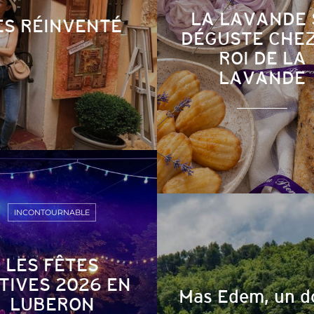
LA LAVANDE 
ES RÉINVENTÉ
DÉGUSTE CHEZ
ROI DE LA
LAVANDE
INCONTOURNABLE
LES FÊTES
TIVES 2026 EN
Mas Edem, un d
LUBERON