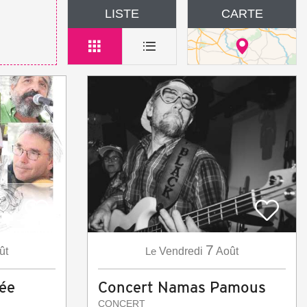
LISTE
CARTE
7
ût
Le
Vendredi
Août
ée
Concert Namas Pamous
CONCERT