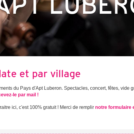
APT LUBE
date et par village
nts du Pays d'Apt Luberon. Spectacles, concert, fêtes, vide gre
cevez-le par mail !
tre ici, c'est 100% gratuit ! Merci de remplir
notre formulaire 