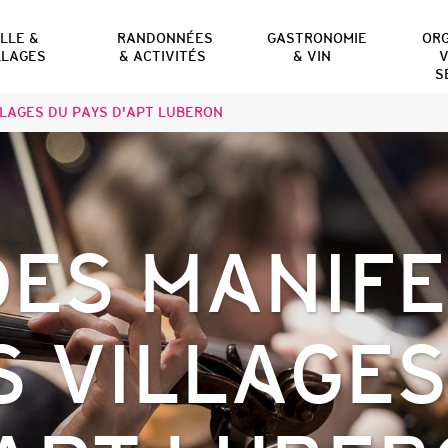
ILLE &
RANDONNÉES
GASTRONOMIE
OR
LLAGES
& ACTIVITÉS
& VIN
V
S
LAGES DU PAYS D'APT LUBERON
ES MANIF
S VILLAGES