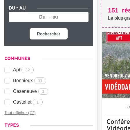
DU - AU
151
ré
Le plus gr
Rechercher
COMMUNES
Apt
32
Bonnieux
11
Caseneuve
1
Castellet
1
L
Tout afficher (27)
Confére
TYPES
Vidéod