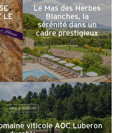
SE
Le Mas des Herbes
 LE
Blanches, la
sérénité dans un
cadre prestigieux
VINS & TERROIR
omaine viticole AOC Luberon