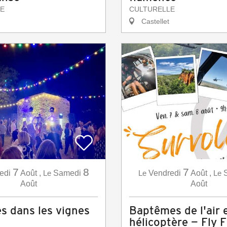
E
CULTURELLE
Castellet
7
8
7
edi
Août
,
Le
Samedi
Le
Vendredi
Août
,
Le
Août
Août
s dans les vignes
Baptêmes de l'air 
hélicoptère — Fly 