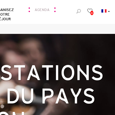
GANISEZ
AGENDA
0
OTRE
ÉJOUR
ESTATIONS
 DU PAYS