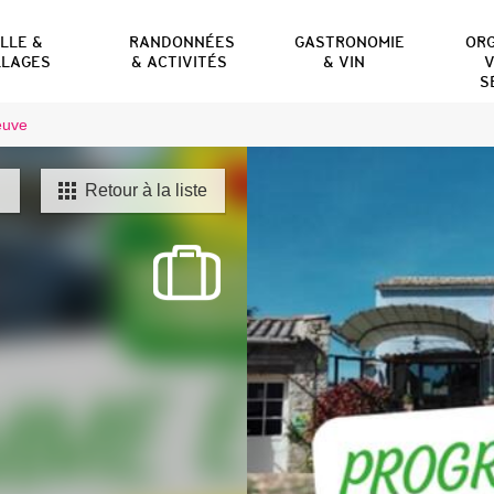
ILLE &
RANDONNÉES
GASTRONOMIE
OR
LLAGES
& ACTIVITÉS
& VIN
V
S
euve
Retour à la liste