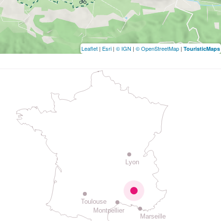
Leaflet
|
Esri
|
© IGN
|
© OpenStreetMap
|
TouristicMaps
Lyon
Toulouse
Montpellier
Marseille