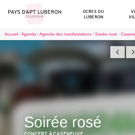
OCRES DU
V
LUBERON
VI
Accueil
/
Agenda
/
Agenda des manifestations
/
Soirée rosé - Casen
Soirée rosé
CONCERT
À CASENEUVE