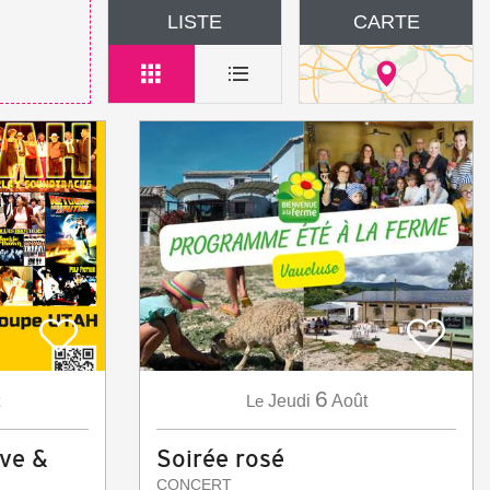
LISTE
CARTE
6
Le
Jeudi
Août
ive &
Soirée rosé
CONCERT