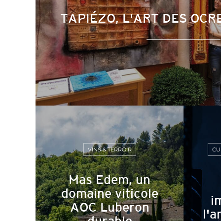
TAPIÉZO, L'ART DES OCR
VINS & TERROIR
CU
Mas Edem, un
domaine viticole
i
AOC Luberon
l'a