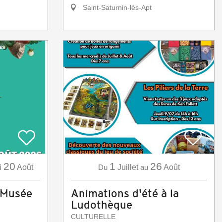
Saint-Saturnin-lès-Apt
20
1
26
i
Août
Du
Juillet
au
Août
 Musée
Animations d'été à la
Ludothèque
CULTURELLE