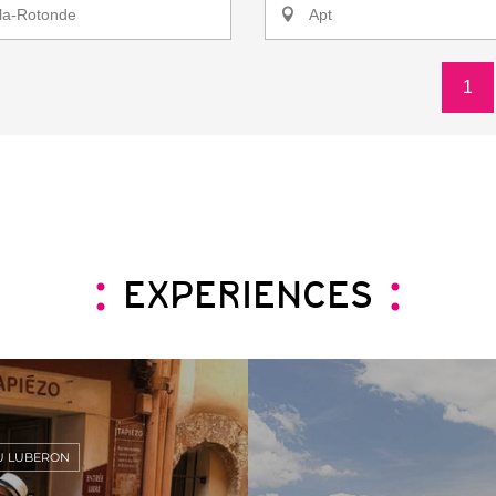
la-Rotonde
Apt
1
EXPERIENCES
U LUBERON