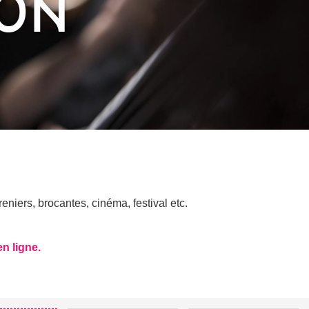
RON
niers, brocantes, cinéma, festival etc.
en ligne.