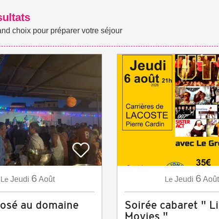
sultats
and choix pour préparer votre séjour
6
6
Le
Jeudi
Août
Le
Jeudi
Août
rosé au domaine
Soirée cabaret " L
Movies "