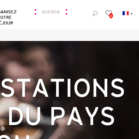
GANISEZ
AGENDA
0
OTRE
ÉJOUR
ESTATIONS
 DU PAYS