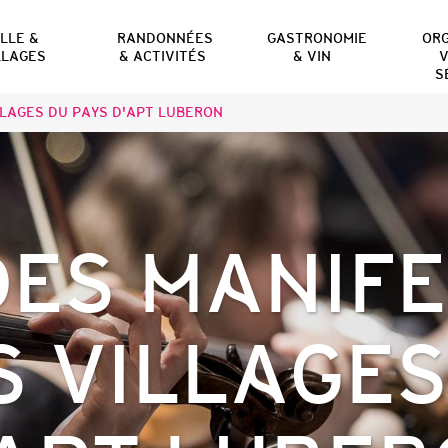
ILLE &
RANDONNÉES
GASTRONOMIE
OR
LLAGES
& ACTIVITÉS
& VIN
V
S
LAGES DU PAYS D'APT LUBERON
ES MANIF
S VILLAGES