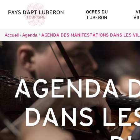
OCRES DU
V
LUBERON
VI
Accueil
/
Agenda
/
AGENDA DES MANIFESTATIONS DANS LES VIL
AGENDA D
DANS LE