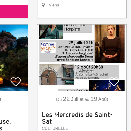
Viens
22
19
t
Du
Juillet
au
Août
Les Mercredis de Saint-
use,
Sat
s
CULTURELLE