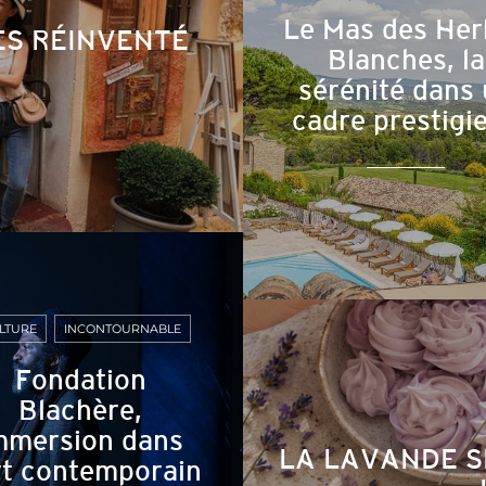
Le Mas des Her
ES RÉINVENTÉ
Blanches, la
sérénité dans
cadre prestigi
LTURE
INCONTOURNABLE
Fondation
Blachère,
mmersion dans
LA LAVANDE S
rt contemporain