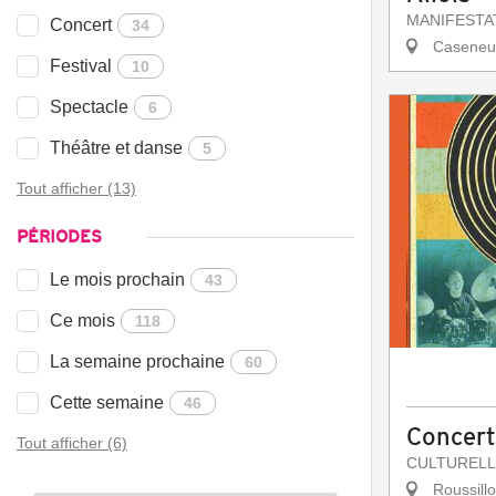
MANIFESTA
Concert
34
Caseneu
Festival
10
Spectacle
6
Théâtre et danse
5
Tout afficher (13)
PÉRIODES
Le mois prochain
43
Ce mois
118
La semaine prochaine
60
Cette semaine
46
Concert
Tout afficher (6)
CULTURELL
Roussill