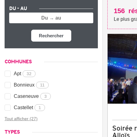
DU - AU
156
ré
Le plus gr
Rechercher
COMMUNES
Apt
32
Bonnieux
11
Caseneuve
3
Castellet
1
Tout afficher (27)
Soirée 
TYPES
Alloïs