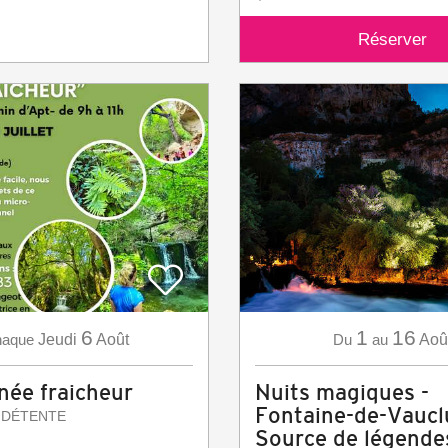
Réserver
6
1
16
aque
Jeudi
Août
Du
au
Aoû
ée fraicheur
Nuits magiques -
Fontaine-de-Vaucl
 DÉTENTE
Source de légende