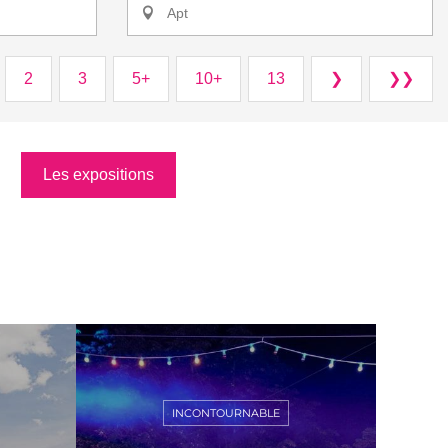
Apt
2
3
5+
10+
13
❯
❯❯
Les expositions
INCONTOURNABLE