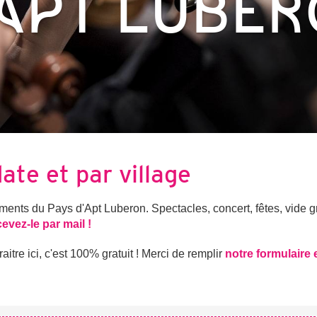
APT LUBE
date et par village
nts du Pays d'Apt Luberon. Spectacles, concert, fêtes, vide gre
cevez-le par mail !
tre ici, c'est 100% gratuit ! Merci de remplir
notre formulaire 