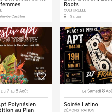
s femmes
Roots
E
CULTURELLE
tin-de-Castillon
Gargas
7
8
8
Du
au
Août
Le
Samedi
Aoû
Apt Polynésien
Soirée Latino
ition au Plan
DÉMONSTRATION