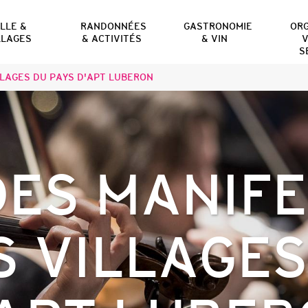
ILLE &
RANDONNÉES
GASTRONOMIE
OR
LLAGES
& ACTIVITÉS
& VIN
V
S
LAGES DU PAYS D'APT LUBERON
ES MANIF
S VILLAGES