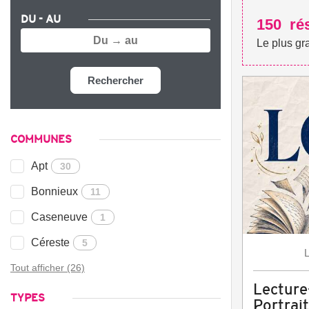
DU - AU
150
ré
Le plus gr
Rechercher
COMMUNES
Apt
30
Bonnieux
11
Caseneuve
1
Céreste
5
Tout afficher (26)
Lecture
TYPES
Portrai