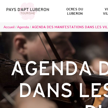
OCRES DU
V
LUBERON
VI
Accueil
/
Agenda
/
AGENDA DES MANIFESTATIONS DANS LES VIL
AGENDA D
DANS LE