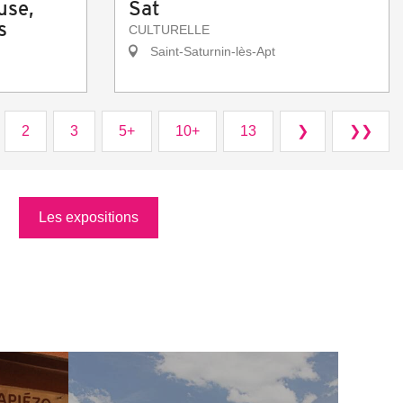
use,
Sat
s
CULTURELLE
Saint-Saturnin-lès-Apt
2
3
5+
10+
13
❯
❯❯
Les expositions