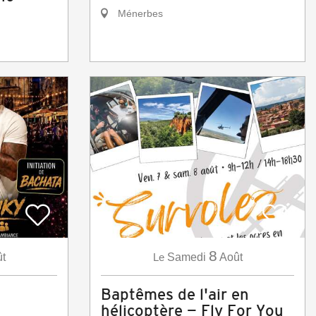
Ménerbes
8
t
Le
Samedi
Août
Baptêmes de l'air en
hélicoptère — Fly For You