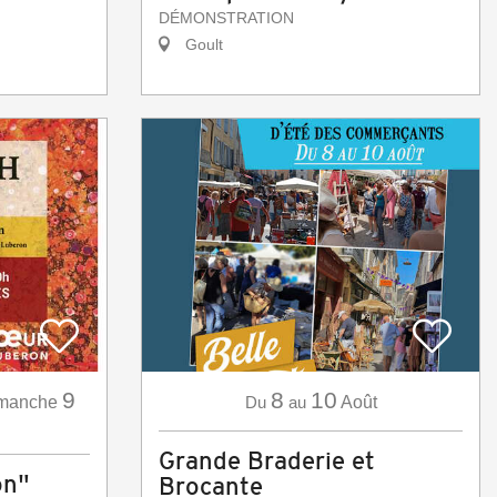
DÉMONSTRATION
Goult
9
8
10
manche
Du
au
Août
Grande Braderie et
on"
Brocante