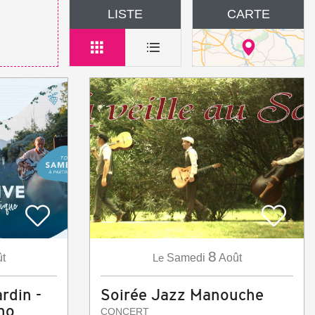
LISTE
CARTE
8
t
Le
Samedi
Août
rdin -
Soirée Jazz Manouche
no
CONCERT