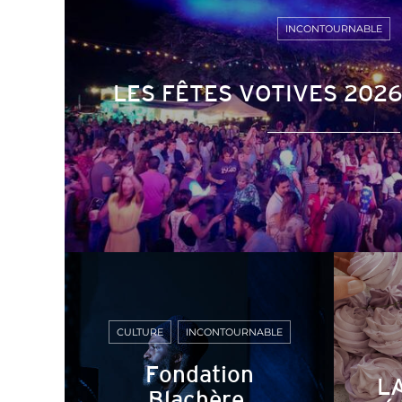
INCONTOURNABLE
LES FÊTES VOTIVES 202
CULTURE
INCONTOURNABLE
Fondation
L
Blachère,