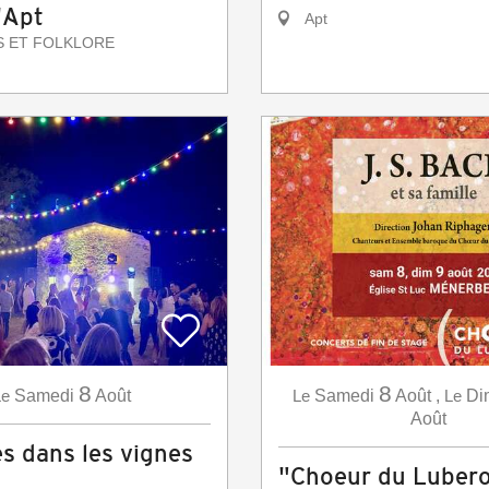
'Apt
Apt
S ET FOLKLORE
8
8
Le
Samedi
Août
Le
Samedi
Août
,
Le
Di
Août
s dans les vignes
"Choeur du Luber