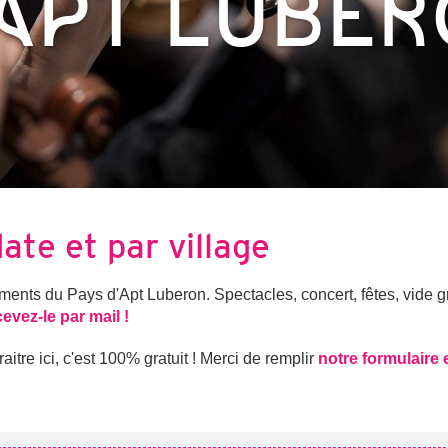
APT LUBE
date et par village
nts du Pays d'Apt Luberon. Spectacles, concert, fêtes, vide gre
cevez-le par mail !
tre ici, c'est 100% gratuit ! Merci de remplir
notre formulaire 