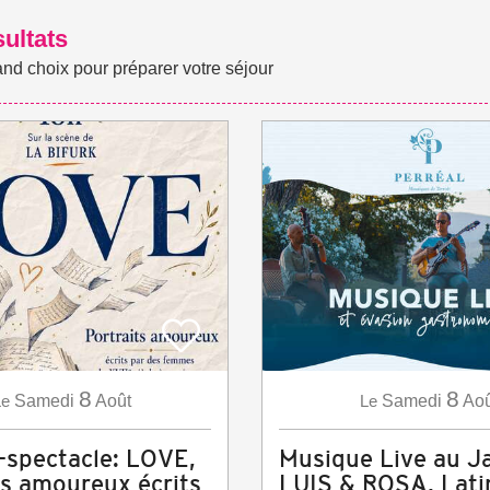
sultats
and choix pour préparer votre séjour
8
8
Le
Samedi
Août
Le
Samedi
Aoû
-spectacle: LOVE,
Musique Live au Ja
ts amoureux écrits
LUIS & ROSA, Lati