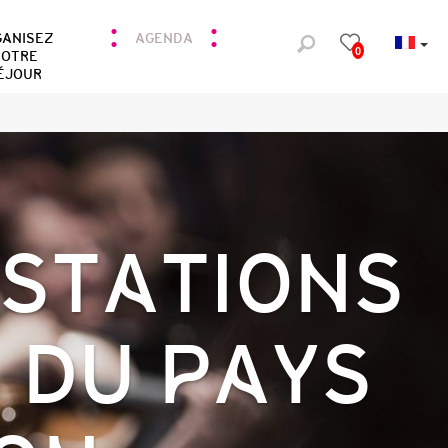
GANISEZ
AGENDA
0
OTRE
ÉJOUR
ESTATIONS
 DU PAYS