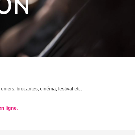
RON
niers, brocantes, cinéma, festival etc.
en ligne.