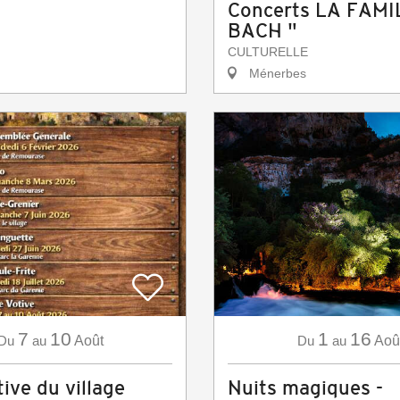
Concerts LA FAMI
BACH "
CULTURELLE
Ménerbes
7
10
1
16
Du
au
Août
Du
au
Aoû
ive du village
Nuits magiques -