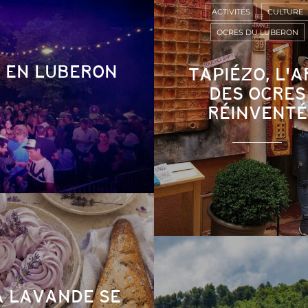
ACTIVITÉS
CULTURE
OCRES DU LUBERON
6 EN LUBERON
TAPIÉZO, L'A
DES OCRES
RÉINVENTÉ
A LAVANDE SE