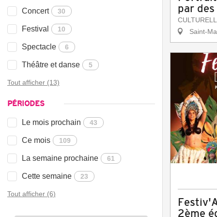
par de
Concert
30
CULTURELL
Festival
10
Saint-Mar
Spectacle
6
Théâtre et danse
5
Tout afficher (13)
PÉRIODES
Le mois prochain
43
Ce mois
109
La semaine prochaine
61
Cette semaine
23
Tout afficher (6)
Festiv'
2ème éd