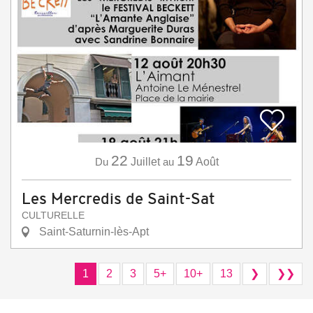
22
19
Du
Juillet
au
Août
Les Mercredis de Saint-Sat
CULTURELLE
Saint-Saturnin-lès-Apt
1
2
3
5+
10+
13
❯
❯❯