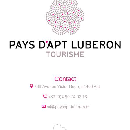
Contact
788 Avenue Victor Hugo, 84400 Apt
+33 (0)4 90 74 03 18
oti@paysapt-luberon.fr