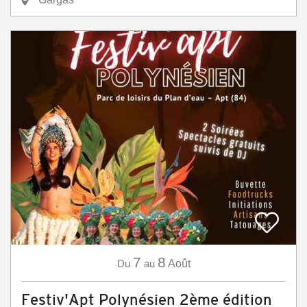
7
8
Du
au
Août
Festiv'Apt Polynésien 2ème édition