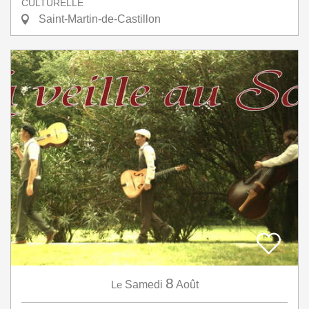
CULTURELLE
Saint-Martin-de-Castillon
8
Le
Samedi
Août