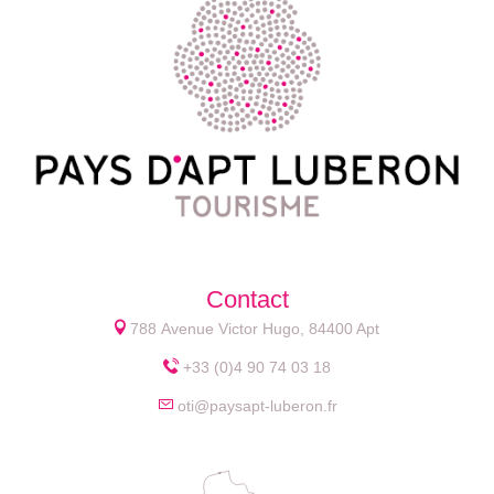
Contact
788 Avenue Victor Hugo, 84400 Apt
+33 (0)4 90 74 03 18
oti@paysapt-luberon.fr