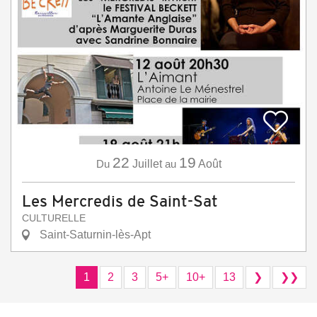
22
19
Du
Juillet
au
Août
Les Mercredis de Saint-Sat
CULTURELLE
Saint-Saturnin-lès-Apt
1
2
3
5+
10+
13
❯
❯❯