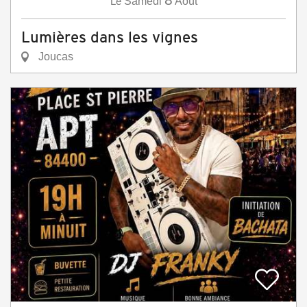
Le
Samedi
Août
Lumières dans les vignes
Joucas