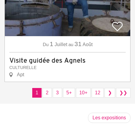
1
31
Du
Juillet
au
Août
Visite guidée des Agnels
CULTURELLE
Apt
1
2
3
5+
10+
12
❯
❯❯
Les expositions