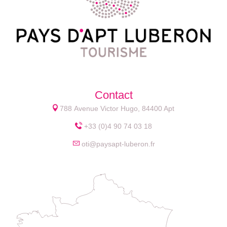
Contact
788 Avenue Victor Hugo, 84400 Apt
+33 (0)4 90 74 03 18
oti@paysapt-luberon.fr