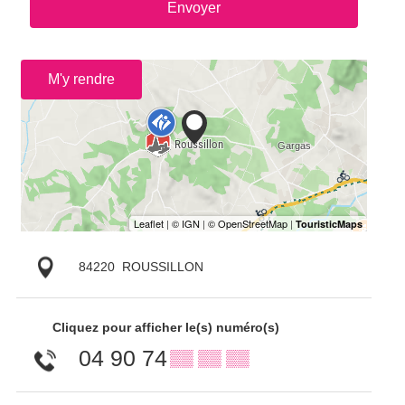
Envoyer
M'y rendre
84220
ROUSSILLON
Cliquez pour afficher le(s) numéro(s)
04 90 74
▒▒ ▒▒ ▒▒