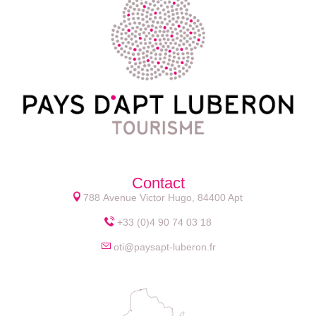
Contact
788 Avenue Victor Hugo, 84400 Apt
+33 (0)4 90 74 03 18
oti@paysapt-luberon.fr