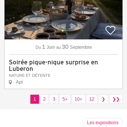
1
30
Du
Juin
au
Septembre
Soirée pique-nique surprise en
Luberon
NATURE ET DÉTENTE
Apt
1
2
3
5+
10+
12
❯
❯❯
Les expositions