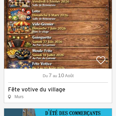
7
10
Du
au
Août
Fête votive du village
Murs