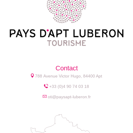
Contact
788 Avenue Victor Hugo, 84400 Apt
+33 (0)4 90 74 03 18
oti@paysapt-luberon.fr