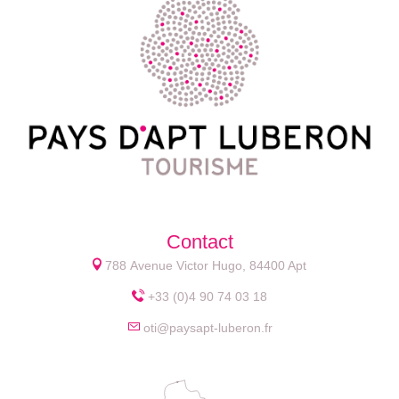
Contact
788 Avenue Victor Hugo, 84400 Apt
+33 (0)4 90 74 03 18
oti@paysapt-luberon.fr