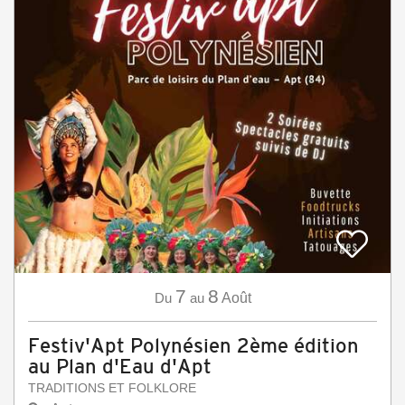
7
8
Du
au
Août
Festiv'Apt Polynésien 2ème édition
au Plan d'Eau d'Apt
TRADITIONS ET FOLKLORE