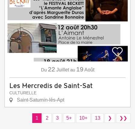
22
19
Du
Juillet
au
Août
Les Mercredis de Saint-Sat
CULTURELLE
Saint-Saturnin-lès-Apt
1
2
3
5+
10+
13
❯
❯❯