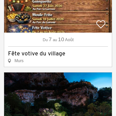
7
10
Du
au
Août
Fête votive du village
Murs