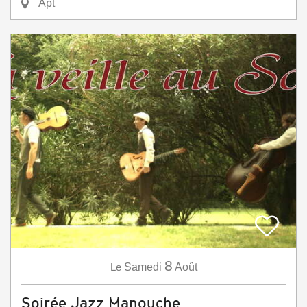
Apt
8
Le
Samedi
Août
Soirée Jazz Manouche