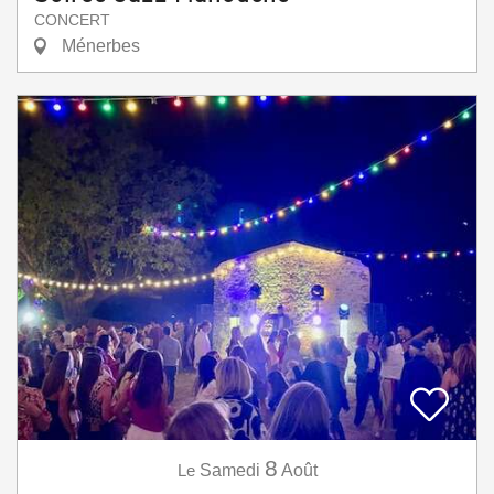
CONCERT
Ménerbes
8
Le
Samedi
Août